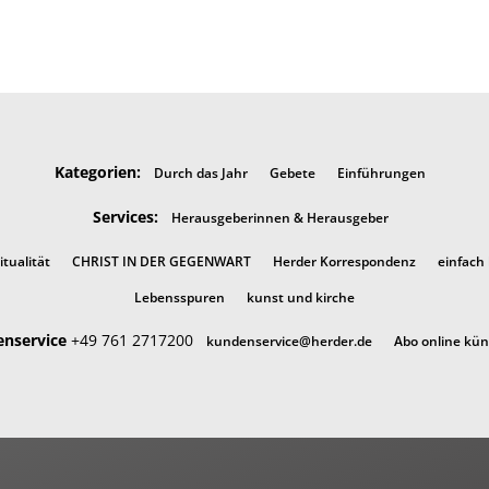
Kategorien:
Durch das Jahr
Gebete
Einführungen
Services:
Herausgeberinnen & Herausgeber
itualität
CHRIST IN DER GEGENWART
Herder Korrespondenz
einfach
Lebensspuren
kunst und kirche
nservice
+49 761 2717200
kundenservice@herder.de
Abo online kü