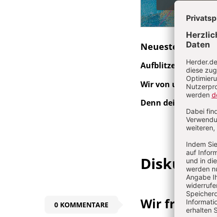
Neueste Beiträg
Aufblitzen der Freih
Wir von unten:
Joha
Denn dein Licht k
Diskussio
Wir freuen 
0 KOMMENTARE