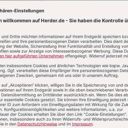
e
eit:
Johannes 8,31-36
nnes 8,21-30
ommt:
Johannes 8,12-20
n
Kommenti
uns über Ihren Kommentar