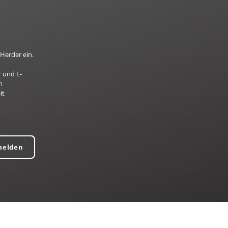
Herder ein.
 und E-
n
it
melden