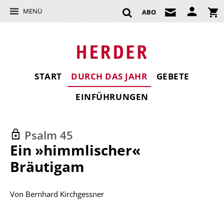
MENÜ
ABO
START
DURCH DAS JAHR
GEBETE
EINFÜHRUNGEN
Psalm 45
:
Ein »himmlischer«
Bräutigam
Von
Bernhard Kirchgessner