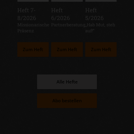
Heft 7-
Heft
Heft
8/2026
6/2026
5/2026
:
Missionarische
:
Partnerberatung
:
„Hab Mut, steh
Präsenz
auf!“
Zum Heft
Zum Heft
Zum Heft
Alle Hefte
Abo bestellen