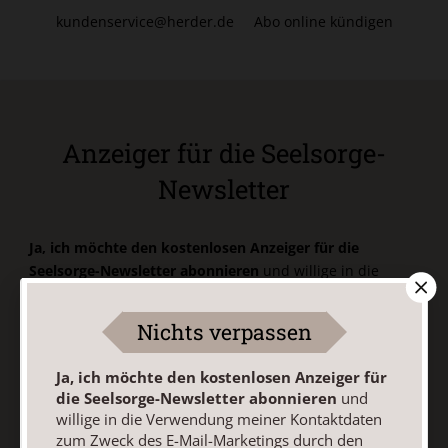
kundenservice@herder.de
Abo online kündigen
Anzeiger für die Seelsorge-
Newsletter
Ja, ich möchte den kostenlosen Anzeiger für die
Seelsorge-Newsletter abonnieren
und willige in die
Verwendung meiner Kontaktdaten zum Zweck des E-Mail-
Marketings durch den Verlag Herder ein. Den Newsletter
Nichts verpassen
oder die E-Mail-Werbung kann ich jederzeit abbestellen.
Ich bin einverstanden, dass mein personenbezogenes
Ja, ich möchte den kostenlosen Anzeiger für
Nutzungsverhalten in Newsletter und E-Mail-Werbung
die Seelsorge-Newsletter abonnieren
und
erfasst und ausgewertet wird, um die Inhalte besser auf
willige in die Verwendung meiner Kontaktdaten
meine Interessen auszurichten. Über einen Link in
zum Zweck des E-Mail-Marketings durch den