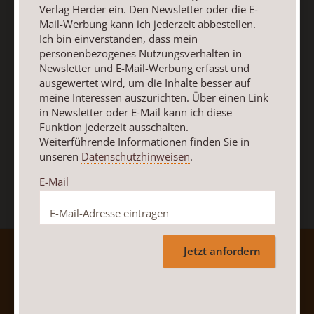
Newsletter oder E-Mail kann ich diese Funktion jederzeit
Verlag Herder ein. Den Newsletter oder die E-
ausschalten.
Mail-Werbung kann ich jederzeit abbestellen.
Weiterführende Informationen finden Sie in unseren
Ich bin einverstanden, dass mein
Datenschutzhinweisen
.
personenbezogenes Nutzungsverhalten in
Newsletter und E-Mail-Werbung erfasst und
E-Mail
ausgewertet wird, um die Inhalte besser auf
meine Interessen auszurichten. Über einen Link
in Newsletter oder E-Mail kann ich diese
Funktion jederzeit ausschalten.
Weiterführende Informationen finden Sie in
Jetzt anmelden
unseren
Datenschutzhinweisen
.
E-Mail
Jetzt anfordern
AGB und Widerrufsbelehrung
Datenschutz
Barrierefreiheit
Impressum