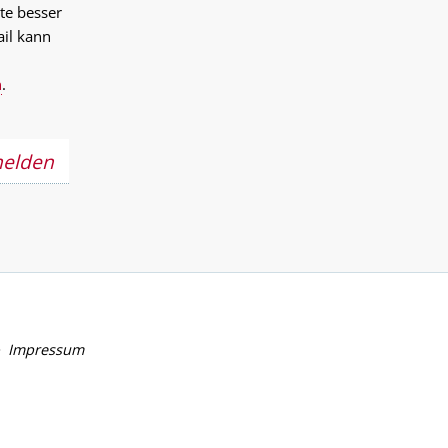
te besser
ail kann
n
.
melden
Impressum