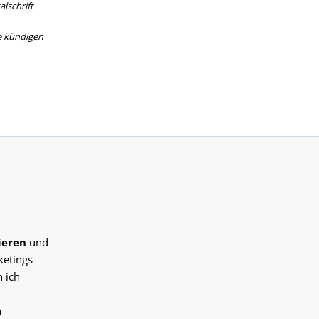
lschrift
e kündigen
ieren
und
ketings
 ich
n