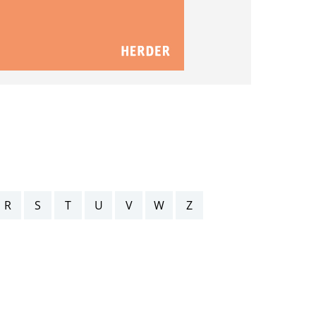
R
S
T
U
V
W
Z