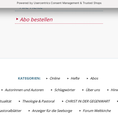
Alle Hefte
Abo bestellen
KATEGORIEN:
Online
Hefte
Abos
Autorinnen und Autoren
Schlagwörter
Über uns
Hinw
tualität
Theologie & Pastoral
CHRIST IN DER GEGENWART
astoralblätter
Anzeiger für die Seelsorge
Forum Weltkirche