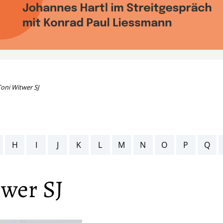
oni Witwer SJ
H
I
J
K
L
M
N
O
P
Q
wer SJ