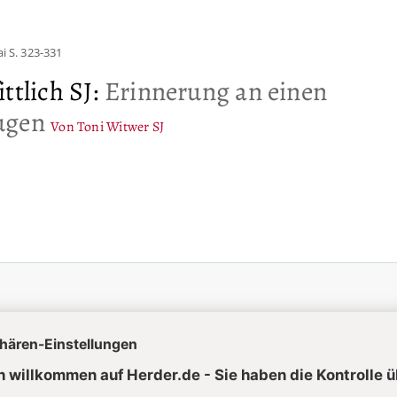
ai
S. 323-331
ttlich SJ
:
Erinnerung an einen
ugen
Von Toni Witwer SJ
uelle Hefte