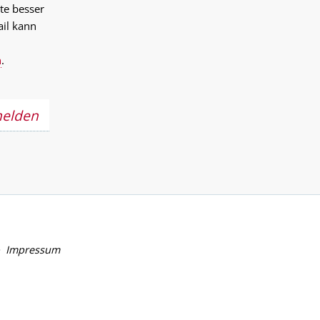
te besser
ail kann
n
.
melden
Impressum