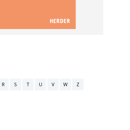
R
S
T
U
V
W
Z