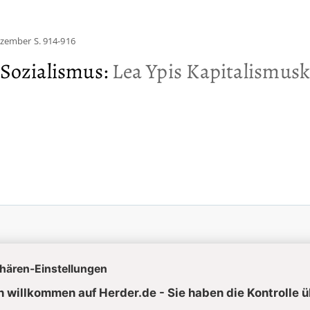
ezember
S. 914-916
 Sozialismus
:
Lea Ypis Kapitalismusk
uelle Hefte