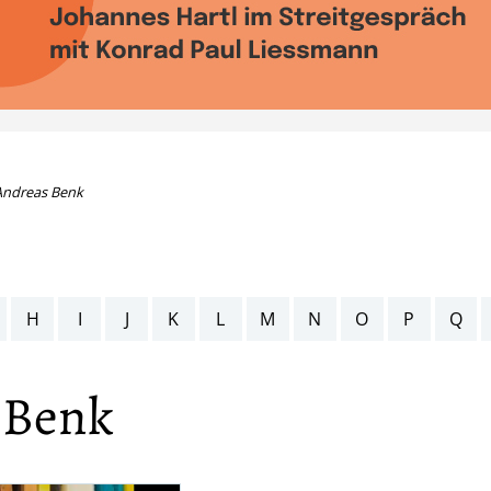
Andreas Benk
H
I
J
K
L
M
N
O
P
Q
 Benk