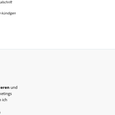
lschrift
e kündigen
ieren
und
ketings
 ich
n