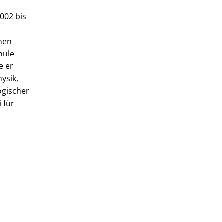
002 bis
hen
hule
e er
ysik,
ogischer
i für