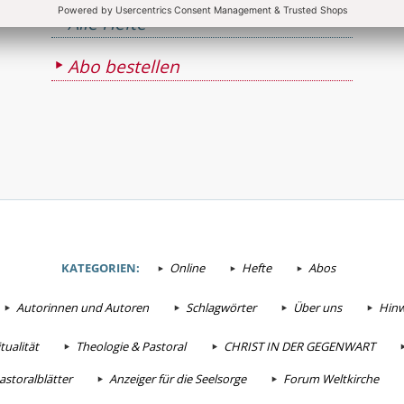
Alle Hefte
Abo bestellen
KATEGORIEN:
Online
Hefte
Abos
Autorinnen und Autoren
Schlagwörter
Über uns
Hinw
tualität
Theologie & Pastoral
CHRIST IN DER GEGENWART
astoralblätter
Anzeiger für die Seelsorge
Forum Weltkirche