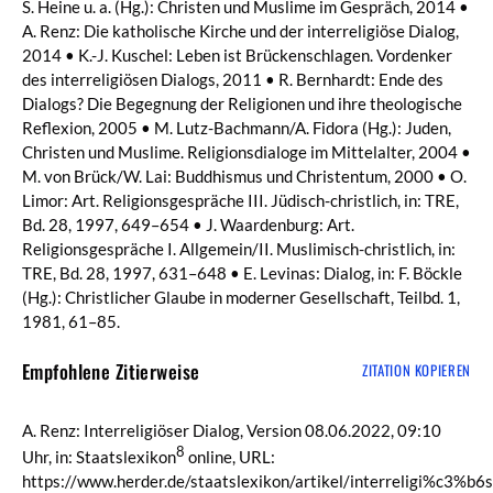
S. Heine u. a. (Hg.): Christen und Muslime im Gespräch, 2014 •
A. Renz: Die katholische Kirche und der interreligiöse Dialog,
2014 • K.-J. Kuschel: Leben ist Brückenschlagen. Vordenker
des interreligiösen Dialogs, 2011 • R. Bernhardt: Ende des
Dialogs? Die Begegnung der Religionen und ihre theologische
Reflexion, 2005 • M. Lutz-Bachmann/A. Fidora (Hg.): Juden,
Christen und Muslime. Religionsdialoge im Mittelalter, 2004 •
M. von Brück/W. Lai: Buddhismus und Christentum, 2000 • O.
Limor: Art. Religionsgespräche III. Jüdisch-christlich, in: TRE,
Bd. 28, 1997, 649–654 • J. Waardenburg: Art.
Religionsgespräche I. Allgemein/II. Muslimisch-christlich, in:
TRE, Bd. 28, 1997, 631–648 • E. Levinas: Dialog, in: F. Böckle
(Hg.): Christlicher Glaube in moderner Gesellschaft, Teilbd. 1,
1981, 61–85.
Empfohlene Zitierweise
ZITATION KOPIEREN
A. Renz: Interreligiöser Dialog, Version 08.06.2022, 09:10
8
Uhr, in: Staatslexikon
online, URL:
https://www.herder.de/staatslexikon/artikel/interreligi%c3%b6s