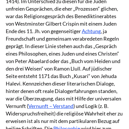
1414). Im Unterschied zu diesen für die Juden
unfreien Gesprächen, die eher „Prozessen“ glichen,
war das Religionsgespräch des Benediktinerabtes
von Westminster Gilbert Crispin mit einem Juden
Ende des 11. Jh. von gegenseitiger
Achtung
, ja
Freundschaft und gemeinsam verabredeten Regeln
geprägt. In dieser Linie stehen auch das „Gespräch
eines Philosophen, eines Juden und eines Christen“
von Peter Abaelard oder das „Buch vom Heiden und
den drei Weisen“ von Ramon Llull. Auf jüdischer
Seite entsteht 1171 das Buch „Kusari“ von Jehuda
Halevi. Kennzeichen dieser literarischen Dialoge,
hinter denen oft reale Dialogerfahrungen standen,
war die Überzeugung, dass mit Hilfe der universalen
Vernunft (
Vernunft – Verstand
) und Logik (z. B.
Widerspruchsfreiheit) die religiöse Wahrheit eher zu
erweisen ist als nur mit dem partikularen Bezug auf
heilige Schriften. Die
Philosophie
wird hier zum