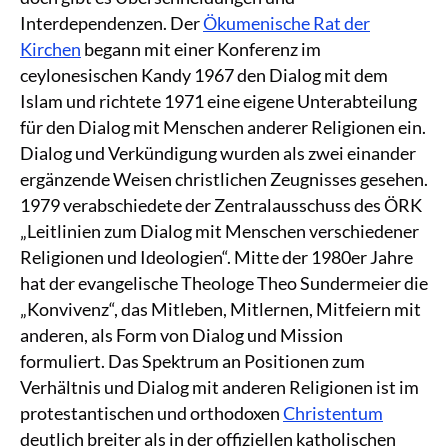
Interdependenzen. Der
Ökumenische Rat der
Kirchen
begann mit einer Konferenz im
ceylonesischen Kandy 1967 den Dialog mit dem
Islam und richtete 1971 eine eigene Unterabteilung
für den Dialog mit Menschen anderer Religionen ein.
Dialog und Verkündigung wurden als zwei einander
ergänzende Weisen christlichen Zeugnisses gesehen.
1979 verabschiedete der Zentralausschuss des ÖRK
„Leitlinien zum Dialog mit Menschen verschiedener
Religionen und Ideologien“. Mitte der 1980er Jahre
hat der evangelische Theologe Theo Sundermeier die
„Konvivenz“, das Mitleben, Mitlernen, Mitfeiern mit
anderen, als Form von Dialog und Mission
formuliert. Das Spektrum an Positionen zum
Verhältnis und Dialog mit anderen Religionen ist im
protestantischen und orthodoxen
Christentum
deutlich breiter als in der offiziellen katholischen