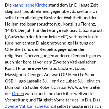
Die
katholische Kirche
stand dem I.n D. lange Zeit
skeptisch bis ablehnend gegenüber, da sie für sich
selbst den alleinigen Besitz der Wahrheit und der
Heilsmittel beanspruchte (vgl. Konzil zu Florenz,
1442). Der jahrhundertelange Exklusivitätsanspruch
(„Außerhalb der Kirche kein Heil“) verhinderte die
für einen echten Dialog notwendige Haltung der
Offenheit und des Respekts gegenüber den
religiösen Überzeugungen anderer. Dennoch gab es
auch hier bereits vor dem Zweiten Vatikanischen
Konzil Pioniere wie Gertrud Luckner, Louis
Massignon, Georges Anawati OP, Henri Le Saux
OSB, Hugo Lassalle SJ, Henri de Lubac SJ, Heinrich
Dumoulin SJ oder Robert Caspar PA. V. a. Vertreter
der
Orden
waren und sind durch ihre weltweite
Verbreitung und Tätigkeit Vorreiter des I.n D.s. Das
Zweite Vatikanische Konzil
selbst musste erst nach