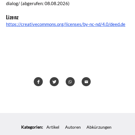
dialog/
(abgerufen: 08.08.2026)
Lizenz
https://creativecommons.org/licenses/by-nc-nd/4.0/deed.de
Teilen
Teilen
Whatsapp
Mailen
Überschrift
Artikel-
Kategorien:
Artikel
Autoren
Abkürzungen
Infos