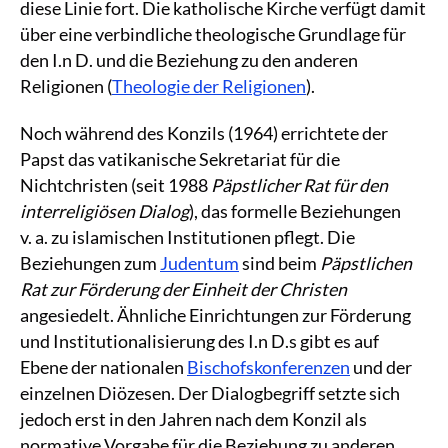
diese Linie fort. Die katholische Kirche verfügt damit
über eine verbindliche theologische Grundlage für
den I.n D. und die Beziehung zu den anderen
Religionen (
Theologie der Religionen
).
Noch während des Konzils (1964) errichtete der
Papst das vatikanische Sekretariat für die
Nichtchristen (seit 1988
Päpstlicher Rat für den
interreligiösen Dialog
), das formelle Beziehungen
v. a. zu islamischen Institutionen pflegt. Die
Beziehungen zum
Judentum
sind beim
Päpstlichen
Rat zur Förderung der Einheit der Christen
angesiedelt. Ähnliche Einrichtungen zur Förderung
und Institutionalisierung des I.n D.s gibt es auf
Ebene der nationalen
Bischofskonferenzen
und der
einzelnen Diözesen. Der Dialogbegriff setzte sich
jedoch erst in den Jahren nach dem Konzil als
normative Vorgabe für die Beziehung zu anderen