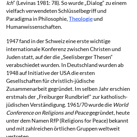
Ich
“ (Levinas 1981: 78). So wurde „Dialog“ zu einem
vielfach verwendeten Schlüsselbegriff und
Paradigma in Philosophie,
Theologie
und
Humanwissenschaften.
1947 fand in der Schweiz eine erste wichtige
internationale Konferenz zwischen Christen und
Juden statt, auf der die „Seelisberger Thesen“
verabschiedet wurden. In Deutschland wurden ab
1948 auf Initiative der USA die ersten
Gesellschaften für christlich-jüdische
Zusammenarbeit gegründet. Im selben Jahr erschien
erstmals der „Freiburger Rundbrief“ zur katholisch-
jüdischen Verständigung. 1961/70 wurde die
World
Conference on Religions and Peace
gegründet, heute
unter dem Namen RfP (Religions for Peace) bekannt
und mit zahlreichen örtlichen Gruppen weltweit
vertreten.