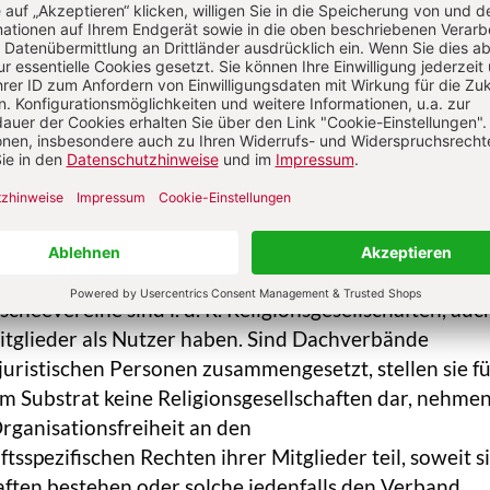
n
ist je nach religiöser Überzeugung ausschließlich ei
ilität, also nicht heilsnotwendig. Deshalb ist darauf 
 der R. hinreichend säkular, neutral und inklusiv zu fa
 bereitet der Rechtspraxis Schwierigkeiten, wie man
er Dachverbände (
Islamische Organisationen
) sehen k
igen in Deutschland, die sich selbst als Muslime beze
 einer religiösen Vereinigung. Sie besuchen eine oder 
 Moscheen und nutzen deren Angebote. Träger solch
. R. Moscheevereine, die natürliche Personen als Mitgl
cheevereine sind i. d. R. Religionsgesellschaften, au
itglieder als Nutzer haben. Sind Dachverbände
 juristischen Personen zusammengesetzt, stellen sie fü
m Substrat keine Religionsgesellschaften dar, nehme
rganisationsfreiheit an den
ftsspezifischen Rechten ihrer Mitglieder teil, soweit s
aften bestehen oder solche jedenfalls den Verband