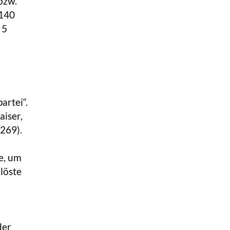
bzw.
 140
 5
artei“.
iser,
269).
e, um
löste
der