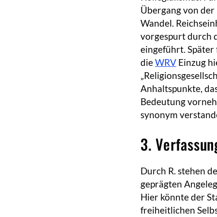
Übergang von der „
Wandel. Reichseinh
vorgespurt durch 
eingeführt. Später
die
WRV
Einzug hie
„Religionsgesellsc
Anhaltspunkte, da
Bedeutung vornehm
synonym verstand
3. Verfassu
Durch R. stehen d
geprägten Angeleg
Hier könnte der St
freiheitlichen Sel