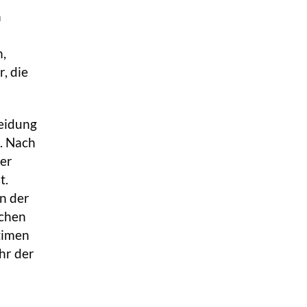
n
n,
, die
heidung
. Nach
der
t.
n der
schen
timen
hr der