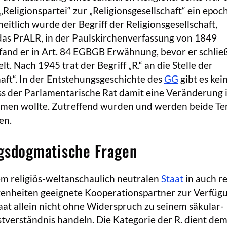
Religionspartei“ zur „Religionsgesellschaft“ ein epoc
eitlich wurde der Begriff der Religionsgesellschaft,
das PrALR, in der Paulskirchenverfassung von 1849
 fand er in Art. 84 EGBGB Erwähnung, bevor er schließ
lt. Nach 1945 trat der Begriff „R.“ an die Stelle der
haft“. In der Entstehungsgeschichte des
GG
gibt es kei
ss der Parlamentarische Rat damit eine Veränderung 
en wollte. Zutreffend wurden und werden beide Te
en.
ngsdogmatische Fragen
em religiös-weltanschaulich neutralen
Staat
in auch re
enheiten geeignete Kooperationspartner zur Verfügu
aat allein nicht ohne Widerspruch zu seinem säkular-
bstverständnis handeln. Die Kategorie der R. dient de