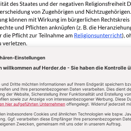
tät des Staates und der negativen Religionsfreiheit Dr
nterscheidung von Zugehörigen und Nichtzugehörigen
ung können mit Wirkung im bürgerlichen Rechtskreis
Rechte und Pflichten anknüpfen (z. B. die Heranziehun
 die Pflicht zur Teilnahme am
Religionsunterricht
), 
 verletzen.
ie Klärung von Zugehörigkeitsfragen ist das Vorliege
ats“ und damit untechnisch gesprochen die Mitglieds
en. Zudem muss sich eine R. nach plausibilisierbarem
 primär religiösen Angelegenheiten widmen. In Abgr
inen“ (Art. 140 GG i. V. m. Art. 138 WRV) zeichnen sic
ge Religionspflege aus, während religiöse Vereine nur
larzwecken zu dienen bestimmt sind. Bei der genauen
nd exkludierende Effekte zu vermeiden. In manchen
ist eine Verkorporierung für das religiöse Leben
ehrlich. Die Existenz einer religiösen Zwecken dien