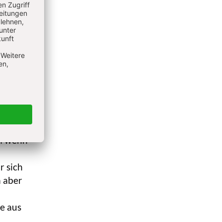
ne
zu
ssen.
 am
ann:
ichnen,
oft
er
ieder
ch wenn
r sich
n aber
ie aus