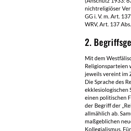
(Anschütz 1933: 63
nichtreligiöser Ver
GG i. V. m. Art. 13
WRV, Art. 137 Abs.
2. Begriffsg
Mit dem Westfälisch
Religionsparteien 
jeweils vereint im
Die Sprache des Re
ekklesiologischen
einen politischen 
der Begriff der „Re
allmählich ab. Sam
maßgeblichen neue
Kollegialismus. Fü