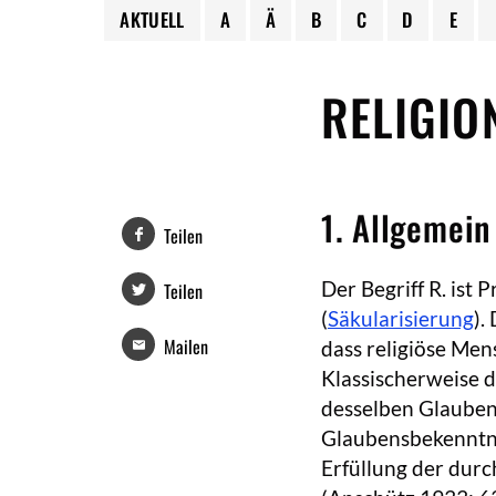
AKTUELL
A
Ä
B
C
D
E
RELIGIO
1. Allgemein
Teilen
Der Begriff R. ist
Teilen
(
Säkularisierung
).
Mailen
dass religiöse Men
Klassischerweise d
desselben Glauben
Glaubensbekenntni
Erfüllung der dur