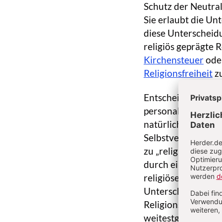
Schutz der Neutrali
Sie erlaubt die U
diese Unterscheid
religiös geprägte 
Kirchensteuer
oder
Religionsfreiheit
zu
Entscheidend für d
personalen „Substr
natürlicher Person
Selbstverständnis
zu „religiösen Vere
durch eine allseiti
religiösen Partiku
Unterscheidung si
Religionskulturen 
weitestgehend entb