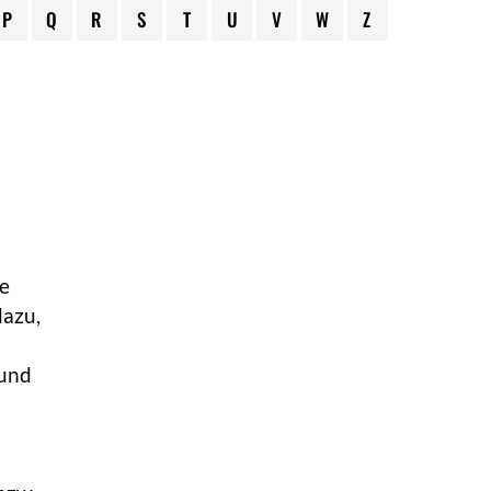
P
Q
R
S
T
U
V
W
Z
te
dazu,
 und