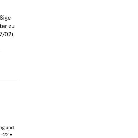
ßige
ter zu
7/02),
e
ung und
1–22 •