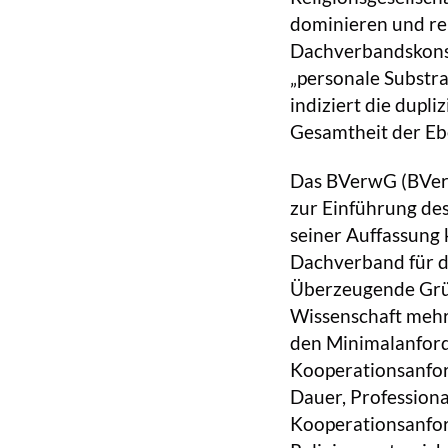
dominieren und re
Dachverbandskons
„personale Substra
indiziert die dupli
Gesamtheit der Ebe
Das BVerwG (BVerw
zur Einführung des
seiner Auffassung
Dachverband für d
Überzeugende Gründ
Wissenschaft mehre
den Minimalanforde
Kooperationsanfor
Dauer, Professiona
Kooperationsanfor