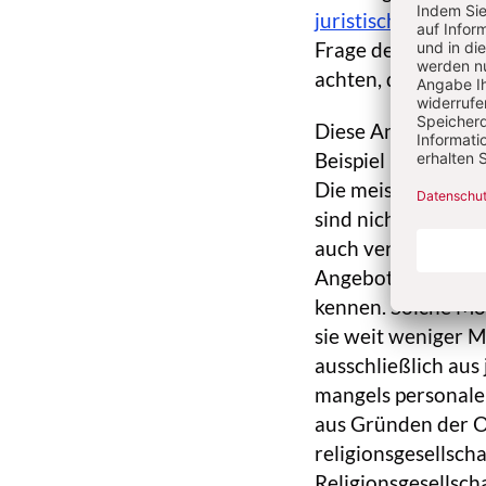
juristischen Perso
Frage der Praktikab
achten, den Begriff
Diese Anforderung
Beispiel islamisch
Die meisten derjen
sind nicht Mitglied
auch verschiedene
Angebote sind i. d
kennen. Solche Mos
sie weit weniger M
ausschließlich aus
mangels personale
aus Gründen der O
religionsgesellscha
Religionsgesellsch