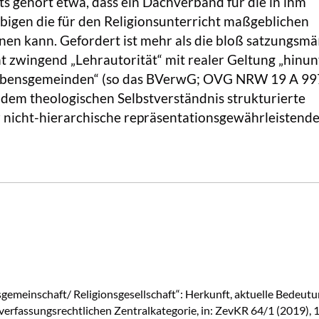
ts gehört etwa, dass ein Dachverband für die in ihm
bigen die für den Religionsunterricht maßgeblichen
en kann. Gefordert ist mehr als die bloß satzungsmä
ht zwingend „Lehrautorität“ mit realer Geltung „hinun
aubensgemeinden“ (so das BVerwG; OVG NRW 19 A 99
dem theologischen Selbstverständnis strukturierte
r nicht-hierarchische repräsentationsgewährleistend
nsgemeinschaft/ Religionsgesellschaft“: Herkunft, aktuelle Bedeut
sverfassungsrechtlichen Zentralkategorie, in: ZevKR 64/1 (2019), 