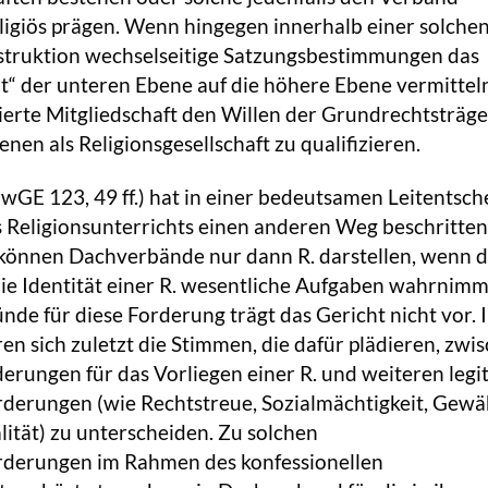
ligiös prägen. Wenn hingegen innerhalb einer solche
truktion wechselseitige Satzungsbestimmungen das
t“ der unteren Ebene auf die höhere Ebene vermittel
zierte Mitgliedschaft den Willen der Grundrechtsträger
nen als Religionsgesellschaft zu qualifizieren.
GE 123, 49 ff.) hat in einer bedeutsamen Leitentsc
 Religionsunterrichts einen anderen Weg beschritten
 können Dachverbände nur dann R. darstellen, wenn 
ie Identität einer R. wesentliche Aufgaben wahrnimm
e für diese Forderung trägt das Gericht nicht vor. I
n sich zuletzt die Stimmen, die dafür plädieren, zwi
rungen für das Vorliegen einer R. und weiteren legi
derungen (wie Rechtstreue, Sozialmächtigkeit, Gewä
lität) zu unterscheiden. Zu solchen
derungen im Rahmen des konfessionellen