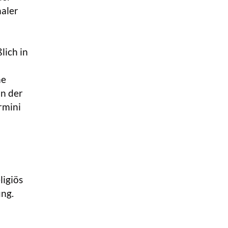
haler
lich in
ne
in der
rmini
ligiös
ng.
m