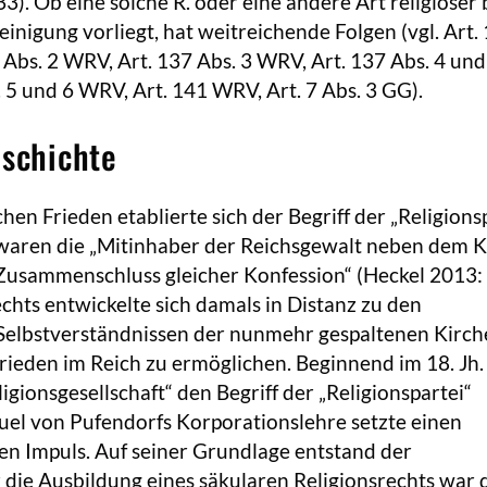
3). Ob eine solche R. oder eine andere Art religiöser 
einigung vorliegt, hat weitreichende Folgen (vgl. Art.
7 Abs. 2 WRV, Art. 137 Abs. 3 WRV, Art. 137 Abs. 4 und
 5 und 6 WRV, Art. 141 WRV, Art. 7 Abs. 3 GG).
eschichte
en Frieden etablierte sich der Begriff der „Religionsp
waren die „Mitinhaber der Reichsgewalt neben dem Ka
 Zusammenschluss gleicher Konfession“ (Heckel 2013: 
chts entwickelte sich damals in Distanz zu den
 Selbstverständnissen der nunmehr gespaltenen Kirch
Frieden im Reich zu ermöglichen. Beginnend im 18. Jh. 
ligionsgesellschaft“ den Begriff der „Religionspartei“
uel von Pufendorfs Korporationslehre setzte einen
n Impuls. Auf seiner Grundlage entstand der
r die Ausbildung eines säkularen Religionsrechts war 