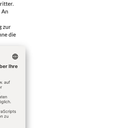
itter.
. An
g zur
ohne die
n eines
chaft
enzung
h R.
enden