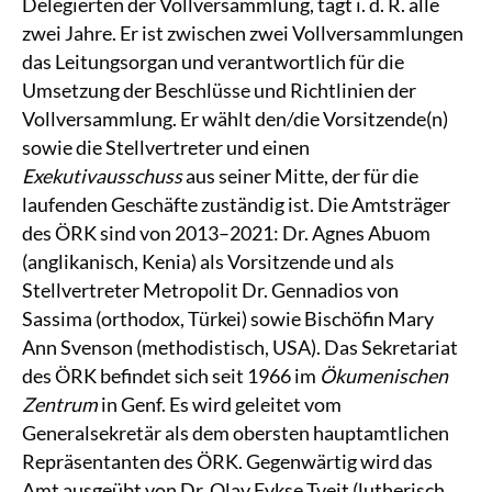
Delegierten der Vollversammlung, tagt i. d. R. alle
zwei Jahre. Er ist zwischen zwei Vollversammlungen
das Leitungsorgan und verantwortlich für die
Umsetzung der Beschlüsse und Richtlinien der
Vollversammlung. Er wählt den/die Vorsitzende(n)
sowie die Stellvertreter und einen
Exekutivausschuss
aus seiner Mitte, der für die
laufenden Geschäfte zuständig ist. Die Amtsträger
des ÖRK sind von 2013–2021: Dr. Agnes Abuom
(anglikanisch, Kenia) als Vorsitzende und als
Stellvertreter Metropolit Dr. Gennadios von
Sassima (orthodox, Türkei) sowie Bischöfin Mary
Ann Svenson (methodistisch, USA). Das Sekretariat
des ÖRK befindet sich seit 1966 im
Ökumenischen
Zentrum
in Genf. Es wird geleitet vom
Generalsekretär als dem obersten hauptamtlichen
Repräsentanten des ÖRK. Gegenwärtig wird das
Amt ausgeübt von Dr. Olav Fykse Tveit (lutherisch,