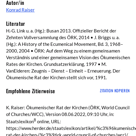
Autor/in
Konrad Raiser
Literatur
H.-G. Link u. a. (Hg.): Busan 2013. Offizieller Bericht der
Zehnten Vollversammlung des ÖRK, 2014 • J. Briggs u. a.
(Hg.): A History of the Ecumenical Movement, Bd. 3, 1968–
2000, 2004 • ÖRK: Auf dem Weg zu einem gemeinsamen
Verständnis und einer gemeinsamen Vision des Ökumenischen
Rates der Kirchen. Grundsatzerklärung, 1997 • M.
VanElderen: Zeugnis – Dienst – Einheit – Erneuerung. Der
Ökumenische Rat der Kirchen stellt sich vor, 1991.
Empfohlene Zitierweise
ZITATION KOPIEREN
K. Raiser: Ökumenischer Rat der Kirchen (ÖRK, World Council
of Churches/WCC), Version 08.06.2022, 09:10 Uhr, in:
8
Staatslexikon
online, URL:
https://www.herder.de/staatslexikon/artikel/%c3%96kumenisch
rat-der-kirchen-(%c3%96rk,-world-council-of-churches/wcc)/