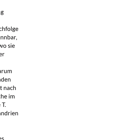
ng
chfolge
ennbar,
wo sie
er
darum
nden
t nach
che im
 T.
andrien
es