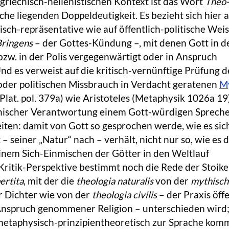
griechisch-hellenistischen Kontext ist das Wort
Theo-
che liegenden Doppeldeutigkeit. Es bezieht sich hier 
tisch-repräsentative wie auf öffentlich-politische Wei
Bringens
– der Gottes-Kündung –, mit denen Gott in d
zw. in der Polis vergegenwärtigt oder in Anspruch
 es verweist auf die kritisch-vernünftige Prüfung d
der politischen Missbrauch in Verdacht geratenen
M
(Plat. pol. 379a) wie Aristoteles (Metaphysik 1026a 19
phischer Verantwortung einem Gott-würdigen Sprech
ten: damit von Gott so gesprochen werde, wie es sic
 – seiner „Natur“ nach – verhält, nicht nur so, wie es d
inem Sich-Einmischen der Götter in den Weltlauf
 Kritik-Perspektive bestimmt noch die Rede der Stoik
ertita
, mit der die
theologia naturalis
von der
mythisch
r Dichter wie von der
theologia civilis
– der Praxis öffe
Anspruch genommener Religion – unterschieden wird; 
e metaphysisch-prinzipientheoretisch zur Sprache ko