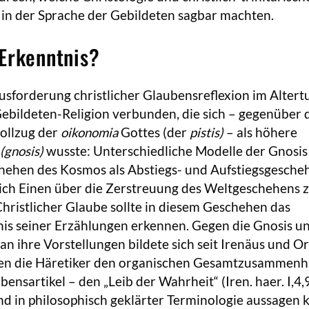
 in der Sprache der Gebildeten sagbar machten.
Erkenntnis?
usforderung christlicher Glaubensreflexion im Alter
Gebildeten-Religion verbunden, die sich – gegenüber
ollzug der
oikonomia
Gottes (der
pistis)
– als höhere
(gnosis)
wusste: Unterschiedliche Modelle der Gnosis
chehen des Kosmos als Abstiegs- und Aufstiegsgesche
ich Einen über die Zerstreuung des Weltgeschehens 
 Christlicher Glaube sollte in diesem Geschehen das
is seiner Erzählungen erkennen. Gegen die Gnosis u
an ihre Vorstellungen bildete sich seit Irenäus und O
gegen die Häretiker den organischen Gesamtzusammen
ensartikel – den „Leib der Wahrheit“ (Iren. haer. I,4,9
d in philosophisch geklärter Terminologie aussagen 