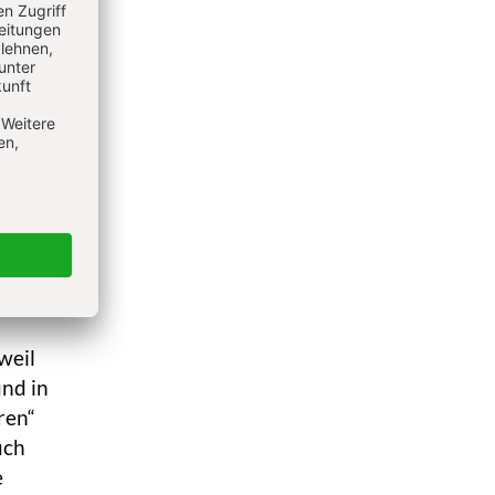
um
und
ingen
Die
weil
und in
ren“
uch
e