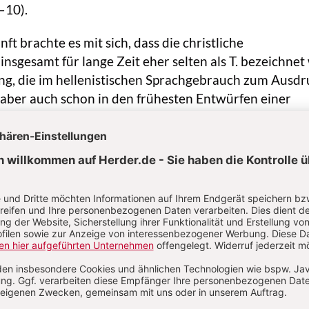
5–10).
t brachte es mit sich, dass die christliche
insgesamt für lange Zeit eher selten als T. bezeichnet
ng, die im hellenistischen Sprachgebrauch zum Ausdr
 aber auch schon in den frühesten Entwürfen einer
enschaft über den
Glauben
wieder – freilich in der Wei
r Bibel bezeugte Gottes-Geschichte nicht am Maßstab
h“ durchgeführten Gotteslehre als Mythos kritisiert, 
nünftige
oikonomia
(Ordnung) des Heiles verstehen will
s). Diese
oikonomia
gründet – so ab dem 4. Jh. deutlic
nersten Sein Gottes selbst, das die
theologia
im enger
net (Athanasius: Oratio I contra Arianos, MPG 26, 4
s nicht um Überwindung der Mythologie durch Metaph
Rahmen ausgeführte „natürliche T.“ gehen, sondern n
hellung des Sinnes einer Gottes-Geschichte, in der sic
 philosophisch ausgewiesene Ur-Wirklichkeit des Unen