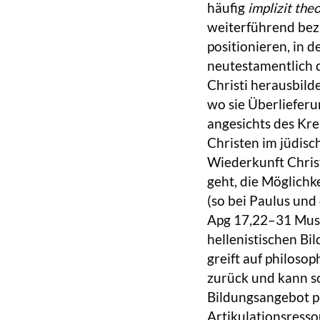
häufig
implizit the
weiterführend bez
positionieren, in d
neutestamentlich d
Christi herausbild
wo sie Überlieferu
angesichts des Kre
Christen im jüdis
Wiederkunft Chris
geht, die Möglichk
(so bei Paulus und
Apg 17,22–31 Muste
hellenistischen Bi
greift auf philoso
zurück und kann s
Bildungsangebot p
Artikulationsresso