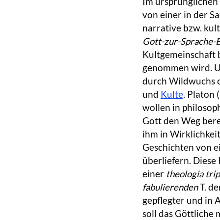
Im ursprünglichen 
von einer in der Sa
narrative bzw. kul
Gott-zur-Sprache-
Kultgemeinschaft b
genommen wird. Und
durch Wildwuchs o
und
Kulte
. Platon 
wollen in philoso
Gott den Weg berei
ihm in Wirklichkeit
Geschichten von e
überliefern. Diese
einer
theologia trip
fabulierenden
T. de
gepflegter und in 
soll das Göttlich