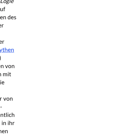
Logie
auf
sen des
er
er
ythen
)
en von
h mit
ie
er von
-
ntlich
in ihr
mmen