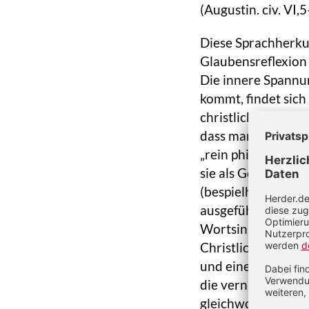
(Augustin. civ. VI,
Diese Sprachherkunf
Glaubensreflexion 
Die innere Spannu
kommt, findet sich
christlichen Rech
dass man die in de
„rein philosophisc
sie als Gottes ver
(bespielhaft Irenäu
ausgeführt – im in
Wortsinn nachzeich
Christlich kann e
und eine in deren 
die vernünftige Er
gleichwohl als die