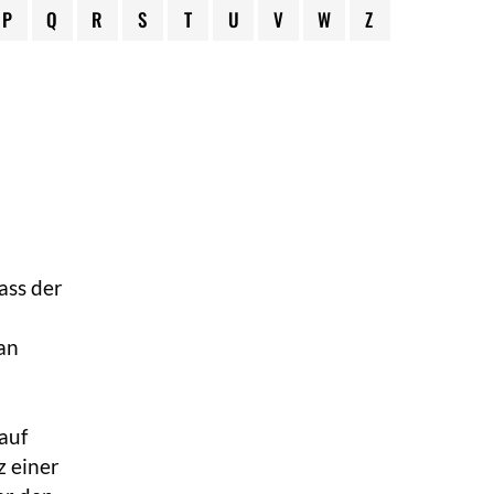
P
Q
R
S
T
U
V
W
Z
ass der
an
auf
z einer