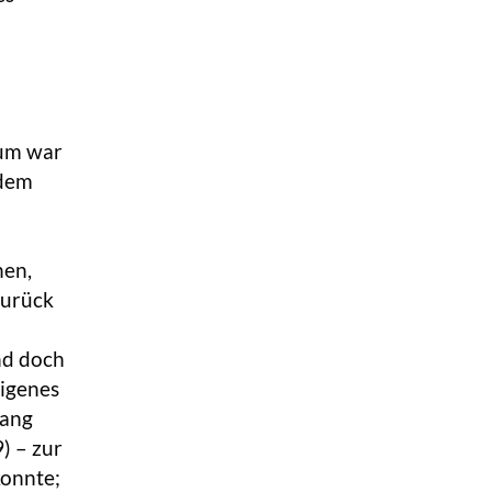
tum war
 dem
hen,
zurück
nd doch
rigenes
hang
) – zur
konnte;