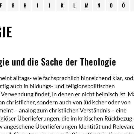
F
G
H
I
J
K
L
M
N
O
Ö
IE
gie und die Sache der Theologie
heint alltags- wie fachsprachlich hinreichend klar, sod
ig auch in bildungs- und religionspolitischen
rwendung findet, in denen er nicht heimisch ist. M
von christlicher, sondern auch von jüdischer oder von
 meint – analog zum christlichen Verständnis – eine
igiöser Überlieferungen, die im kritischen Rückbezug 
iv angesehene Überlieferungen Identität und Relevan