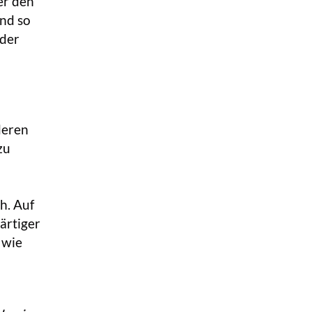
er den
nd so
 der
deren
zu
h. Auf
ärtiger
 wie