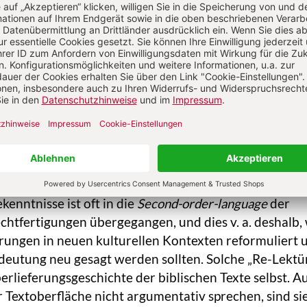
lkommenen zu erkennen gibt.
bedingungen christlicher Theologie
ache nach gesprochen werden – als argumentierende, 
mung werbende Selbstreflexion des (christlichen)
an schon die Zeugnisse der Bibel als das Ineinander 
ottes-Kündung und vermittelnder, zum Verstehen br
on des Verkündeten bzw. Bezeugten ansehen dürfen. 
ge
der Zeugnisse, Gebete, Erzählungen, prophetischen
nntnisse ist oft in die
Second-order-language
der
tfertigungen übergegangen, und dies v. a. deshalb, 
erungen in neuen kulturellen Kontexten reformuliert 
deutung neu gesagt werden sollten. Solche „Re-Lektü
rlieferungsgeschichte der biblischen Texte selbst. A
er Textoberfläche nicht argumentativ sprechen, sind si