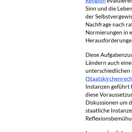
Religion
evaluieren
Sinn und die Lebe
der Selbstvergewi
Nachfrage nach ra
Normierungen in e
Herausforderungen
Diese Aufgabenzuwe
Ländern auch einen
unterschiedlichen
(
Staatskirchenrech
Instanzen geführt h
diese Voraussetzun
Diskussionen um di
staatliche Instanz
Reflexionsbemühun