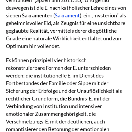
verstanden“ (Spaemann 2011: 25). Und genau
deswegen ist die E. nach katholischer Lehre eines von
sieben Sakramenten (
Sakrament
), ein „mysterion“ als
geheimnisvoller Eid, als Zeugnis für eine unsichtbare
geglaubte Realität, vermittels derer die göttliche
Gnade eine naturale Wirklichkeit entfaltet und zum
Optimum hin vollendet.
Es können prinzipiell vier historisch
rekonstruierbare Formen der E. unterschieden
werden: die institutionelle E. im Dienst des
Fortbestandes der Familie oder Sippe mit der
Sicherung der Erbfolge und der Unauflöslichkeit als
rechtlicher Grundform, die Bündnis-E. mit der
Verbindung von Institution und intensiver
emotionaler Zusammengehörigkeit, die
Verschmelzungs-E. mit der deutlichen, auch
romantisierenden Betonung der emotionalen