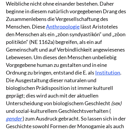
Weibliche nicht ohne einander bestehen. Daher
beginne in diesem natürlich vorgegebenen Drang des
Zusammenlebens die Vergesellschaftung des
Menschen. Diese
Anthropologie
lässt Aristoteles
den Menschen als ein „zôon syndyastikón“ und „zôon
politikón“ (NE 1162a) begreifen, als ein auf
Gemeinschaft und auf Verbindlichkeit angewiesenes
Lebewesen. Um dieses den Menschen unbeliebig
Vorgegebene human zu gestalten und in eine
Ordnung zu bringen, entstand die E. als
Institution
.
Die Ausgestaltung dieser naturalen und
biologischen Prädisposition ist immer kulturell
geprägt; dies wird auch mit der aktuellen
Unterscheidung von biologischem Geschlecht
(sex)
und sozial-kulturellem Geschlechtsverhalten (
gender
) zum Ausdruck gebracht. So lassen sich in der
Geschichte sowohl Formen der Monogamie als auch