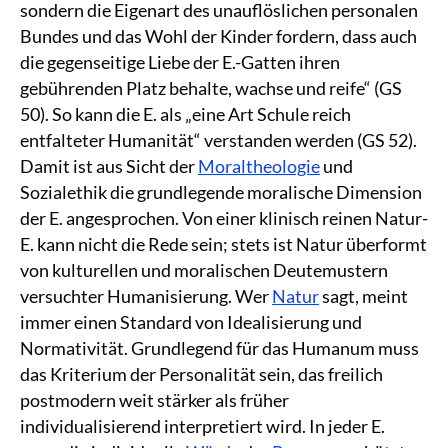
sondern die Eigenart des unauflöslichen personalen
Bundes und das Wohl der Kinder fordern, dass auch
die gegenseitige Liebe der E.-Gatten ihren
gebührenden Platz behalte, wachse und reife“ (GS
50). So kann die E. als „eine Art Schule reich
entfalteter Humanität“ verstanden werden (GS 52).
Damit ist aus Sicht der
Moraltheologie
und
Sozialethik die grundlegende moralische Dimension
der E. angesprochen. Von einer klinisch reinen Natur-
E. kann nicht die Rede sein; stets ist Natur überformt
von kulturellen und moralischen Deutemustern
versuchter Humanisierung. Wer
Natur
sagt, meint
immer einen Standard von Idealisierung und
Normativität. Grundlegend für das Humanum muss
das Kriterium der Personalität sein, das freilich
postmodern weit stärker als früher
individualisierend interpretiert wird. In jeder E.