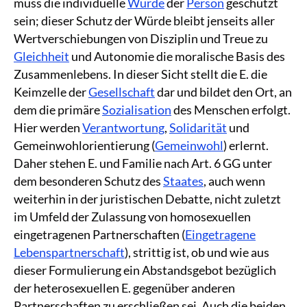
muss die individuelle
Würde
der
Person
geschützt
sein; dieser Schutz der Würde bleibt jenseits aller
Wertverschiebungen von Disziplin und Treue zu
Gleichheit
und Autonomie die moralische Basis des
Zusammenlebens. In dieser Sicht stellt die E. die
Keimzelle der
Gesellschaft
dar und bildet den Ort, an
dem die primäre
Sozialisation
des Menschen erfolgt.
Hier werden
Verantwortung
,
Solidarität
und
Gemeinwohlorientierung (
Gemeinwohl
) erlernt.
Daher stehen E. und Familie nach Art. 6 GG unter
dem besonderen Schutz des
Staates
, auch wenn
weiterhin in der juristischen Debatte, nicht zuletzt
im Umfeld der Zulassung von homosexuellen
eingetragenen Partnerschaften (
Eingetragene
Lebenspartnerschaft
), strittig ist, ob und wie aus
dieser Formulierung ein Abstandsgebot bezüglich
der heterosexuellen E. gegenüber anderen
Partnerschaften zu erschließen sei. Auch die beiden