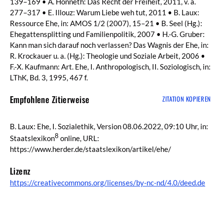
139–169 • A. Honneth: Das Recht der Freiheit, 2011, v. a.
277–317 • E. Illouz: Warum Liebe weh tut, 2011 • B. Laux:
Ressource Ehe, in: AMOS 1/2 (2007), 15–21 • B. Seel (Hg.):
Ehegattensplitting und Familienpolitik, 2007 • H.-G. Gruber:
Kann man sich darauf noch verlassen? Das Wagnis der Ehe, in:
R. Krockauer u. a. (Hg.): Theologie und Soziale Arbeit, 2006 •
F.-X. Kaufmann: Art. Ehe, I. Anthropologisch, II. Soziologisch, in:
LThK, Bd. 3, 1995, 467 f.
Empfohlene Zitierweise
ZITATION KOPIEREN
B. Laux: Ehe, I. Sozialethik, Version 08.06.2022, 09:10 Uhr, in:
8
Staatslexikon
online, URL:
https://www.herder.de/staatslexikon/artikel/ehe/
Lizenz
https://creativecommons.org/licenses/by-nc-nd/4.0/deed.de