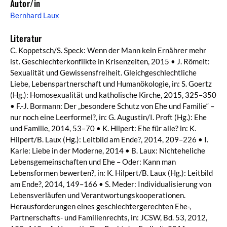
Autor/in
Bernhard Laux
Literatur
C. Koppetsch/S. Speck: Wenn der Mann kein Ernährer mehr
ist. Geschlechterkonflikte in Krisenzeiten, 2015 • J. Römelt:
Sexualität und Gewissensfreiheit. Gleichgeschlechtliche
Liebe, Lebenspartnerschaft und Humanökologie, in: S. Goertz
(Hg.): Homosexualität und katholische Kirche, 2015, 325–350
• F.-J. Bormann: Der „besondere Schutz von Ehe und Familie“ –
nur noch eine Leerformel?, in: G. Augustin/I. Proft (Hg.): Ehe
und Familie, 2014, 53–70 • K. Hilpert: Ehe für alle? in: K.
Hilpert/B. Laux (Hg.): Leitbild am Ende?, 2014, 209–226 • I.
Karle: Liebe in der Moderne, 2014 • B. Laux: Nichteheliche
Lebensgemeinschaften und Ehe – Oder: Kann man
Lebensformen bewerten?, in: K. Hilpert/B. Laux (Hg.): Leitbild
am Ende?, 2014, 149–166 • S. Meder: Individualisierung von
Lebensverläufen und Verantwortungskooperationen.
Herausforderungen eines geschlechtergerechten Ehe-,
Partnerschafts- und Familienrechts, in: JCSW, Bd. 53, 2012,