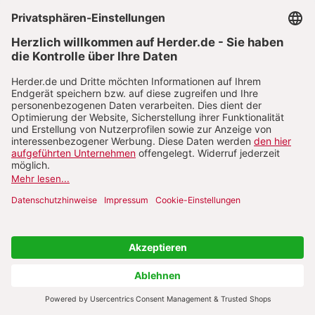
verstehen und als Kain aus dem Weg zu räumen – zu
widerstehen vermag. Natur wird stets als kultivierte
Personalität verstanden; in dieser Sicht
unterscheidet das
Naturrecht
des Hochmittelalters
drei normative Dimensionen: eine universale
Dynamik des Seienden schlechthin, eine
zielgerichtete Wesensnatur von Tier und Mensch
sowie eine spezifische Zielgerichtetheit der
menschlichen vernünftigen Natur auf der Grundlage
der drei naturalen Neigungen zu Selbsterhaltung,
Kommunikation
und Sexualität. Die E. steht im
Dienst an einer Kultur des menschlichen
Zusammenlebens; das ist der Schöpfungsauftrag
Gottes, der mit dem Auszug von Adam und Eva aus
dem Paradies und dem Brudermord von Kain an Abel
zerbricht und im mosaischen Gesetz angesichts der
Herzenshärte der Menschen mühsam als „minimum