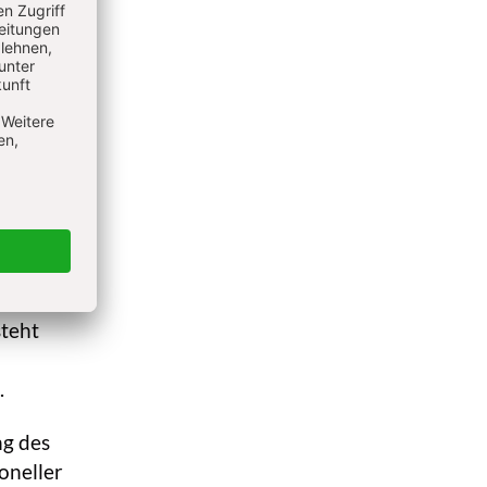
ierte
bunden
ch S.
der
n, dass
teht
.
ng des
oneller