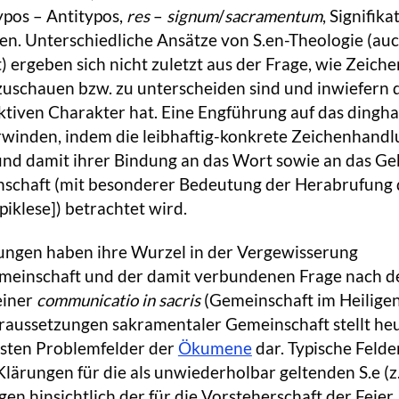
Typos – Antitypos,
res
–
signum
/
sacramentum
, Signifika
ären. Unterschiedliche Ansätze von S.en-Theologie (au
t) ergeben sich nicht zuletzt aus der Frage, wie Zeich
schauen bzw. zu unterscheiden sind und inwiefern 
ktiven Charakter hat. Eine Engführung auf das dingha
rwinden, indem die leibhaftig-konkrete Zeichenhandl
 und damit ihrer Bindung an das Wort sowie an das Ge
nschaft (mit besonderer Bedeutung der Herabrufung 
piklese]) betrachtet wird.
gungen haben ihre Wurzel in der Vergewisserung
meinschaft und der damit verbundenen Frage nach d
einer
communicatio in sacris
(Gemeinschaft im Heiligen
raussetzungen sakramentaler Gemeinschaft stellt he
dsten Problemfelder der
Ökumene
dar. Typische Felde
Klärungen für die als unwiederholbar geltenden S.e (z.
en hinsichtlich der für die Vorsteherschaft der Feier