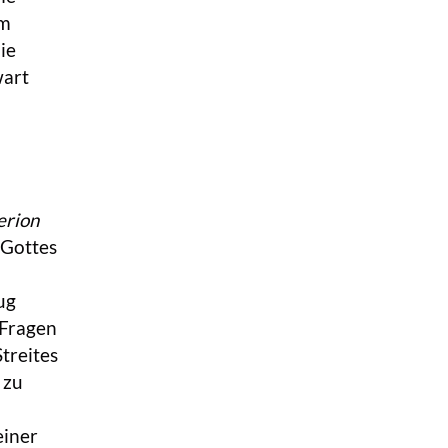
um
ie
wart
erion
 Gottes
ug
 Fragen
treites
 zu
einer