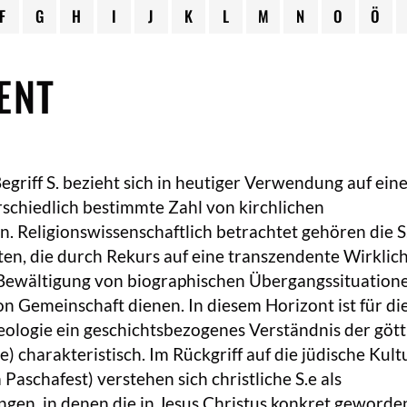
F
G
H
I
J
K
L
M
N
O
Ö
ENT
egriff S. bezieht sich in heutiger Verwendung auf ein
rschiedlich bestimmte Zahl von kirchlichen
 Religionswissenschaftlich betrachtet gehören die S
iten, die durch Rekurs auf eine transzendente Wirklich
r Bewältigung von biographischen Übergangssituation
 Gemeinschaft dienen. In diesem Horizont ist für di
heologie ein geschichtsbezogenes Verständnis der gött
charakteristisch. Im Rückgriff auf die jüdische Kult
 Paschafest) verstehen sich christliche S.e als
gen, in denen die in Jesus Christus konkret geworde