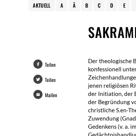
AKTUELL
A
Ä
B
C
D
E
SAKRAM
Der theologische B
Teilen
konfessionell unte
Zeichenhandlungen.
Teilen
jenen religiösen R
der Initiation, de
Mailen
der Begründung von
christliche S.en-T
Zuwendung (Gnade) 
Gedenkens (v. a. im
Gedächtnishandlun