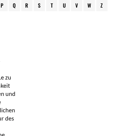
P
Q
R
S
T
U
V
W
Z
e
.e zu
keit
en und
e
lichen
ur des
ne