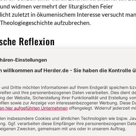
und widmen vermehrt der liturgischen Feier
icht zuletzt in ökumenischem Interesse versucht man
Theologiegeschichte aufzubrechen.
sche Reflexion
en gelten die S.e als Zeichenhandlungen, die mit eine
hen Verheißung im Blick auf die Teilhabe an Jesus Ch
erbunden sind. Für ihre Identifizierung spielt die
testamentlich bezeugten Handeln Jesu von Nazaret 
testamentlichen Gemeinde eine zentrale Rolle (Einse
araus erklärt sich der Rang von Taufe und Eucharistie 
e Vollzüge durch den Rekurs auf das letzte Mahl Jesu 
ag (vgl. v. a. Lk 22,19; 1 Kor 11,24 f.) bzw. auf die
emeinde (vgl. Apg 2,38) biblisch gut fundiert sind. An
 – Firmung (orthodox: Myronsalbung), das S. der