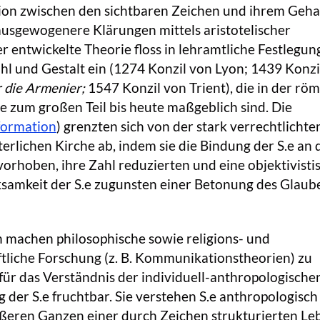
tion zwischen den sichtbaren Zeichen und ihrem Gehal
usgewogenere Klärungen mittels aristotelischer
er entwickelte Theorie floss in lehramtliche Festlegu
ahl und Gestalt ein (1274 Konzil von Lyon; 1439 Konzi
 die Armenier;
1547 Konzil von Trient), die in der röm
e zum großen Teil bis heute maßgeblich sind. Die
formation
) grenzten sich von der stark verrechtlichten
terlichen Kirche ab, indem sie die Bindung der S.e an 
rhoben, ihre Zahl reduzierten und eine objektivisti
ksamkeit der S.e zugunsten einer Betonung des Glaub
 machen philosophische sowie religions- und
liche Forschung (z. B. Kommunikationstheorien) zu
für das Verständnis der individuell-anthropologische
 der S.e fruchtbar. Sie verstehen S.e anthropologisch
ößeren Ganzen einer durch Zeichen strukturierten Le