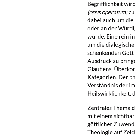
Begrifflichkeit wir
(opus operatum)
zu
dabei auch um die 
oder an der Würdi
würde. Eine rein i
um die dialogisch
schenkenden Gott 
Ausdruck zu bring
Glaubens. Überkonf
Kategorien. Der ph
Verständnis der i
Heilswirklichkeit, 
Zentrales Thema de
mit einem sichtba
göttlicher Zuwendu
Theologie auf Zei