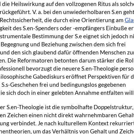
d die Heilswirkung auf den vollzogenen Ritus als solc
rückgeführt. V. a. bei den unwiederholbaren S.en geht
Rechtssicherheit, die durch eine Orientierung am
Gla
gkeit des S.en-Spenders oder -empfängers Einbuße e
nstrumentale Bestimmung der S.e eignet sich jedoch ni
e Begegnung und Beziehung zwischen dem sich frei
und den sich glaubend dafür öffnenden Menschen z
en. Die Reformatoren betonten darum stärker die Rol
essionell bevorzugt die neuere S.en-Theologie perso
ilosophische Gabediskurs eröffnet Perspektiven für 
m S.s-Geschehen frei und bedingungslos gegebenen
die sich doch in einer gelebten Annahme entfalten will
r S.en-Theologie ist die symbolhafte Doppelstruktur,
ren Zeichen einen nicht direkt wahrnehmbaren Gehal
ng verbindet. Je nach kulturellem Kontext rekurriert
chentheorien, um das Verhältnis von Gehalt und Zeic