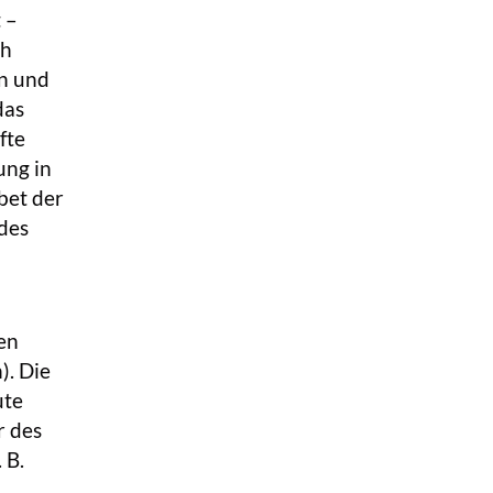
t –
ch
en und
das
fte
ung in
bet der
des
en
). Die
ute
r des
 B.