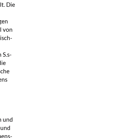
t. Die
ngen
l von
isch-
 S.s-
die
sche
ens
n und
 und
bens-