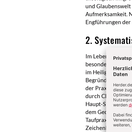
und Glaubenswelt 
Aufmerksamkeit. N
Engführungen der 
2. Systemati
Im Leben der Kirch
besonderen göttlic
im Heiligen Geist v
Begründung im neu
der Praxis der neu
durch Christus). D
Haupt-S.e, da dies
dem Gedächtnisauftr
Taufpraxis der Urg
Zeichenhandlungen