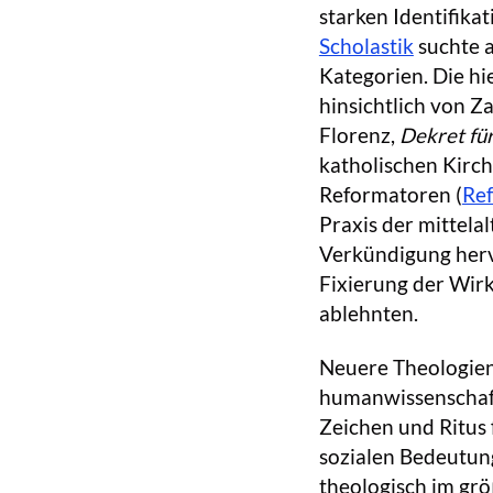
starken Identifika
Scholastik
suchte a
Kategorien. Die hi
hinsichtlich von Z
Florenz,
Dekret für
katholischen Kirch
Reformatoren (
Re
Praxis der mittelal
Verkündigung hervo
Fixierung der Wir
ablehnten.
Neuere Theologien
humanwissenschaft
Zeichen und Ritus 
sozialen Bedeutung
theologisch im gr