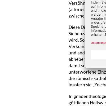
Versöhnung (Buße),
(altorientalische K
zwischen den Kirc
Diese Differenzen 
Siebenzahl der S.e
wird. So sind Wort 
Verkündigungswort)
und andere Segens
abheben. Der allge
damit sehr untersc
unterworfene Einz
die römisch-kathol
insofern sie „Zeic
In gnadentheologi
göttlichen Heilswi