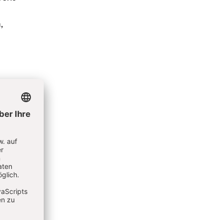
,
r
ristus
und in
tzung
als
mit
dere