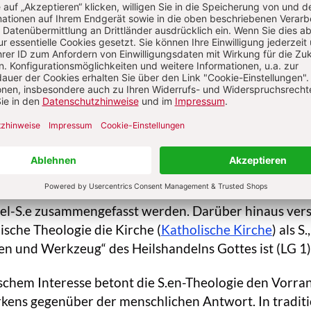
 Krankensalbung, Ordination, Ehe, S. des Sauerteigs
irchen) – sind als solche oder in ihrem Status als S.e
hen umstritten.
relativieren sich, wenn die im Westen scholastisch fix
 in die größere Vielfalt religiöser Vollzüge zurückge
(das auf der Heiligen Schrift basierende
 und S. gleichermaßen Heilsvollzüge. Auch lassen si
handlungen (Sakramentalien) nicht scharf voneinan
meine S.en-Begriff kann zudem nicht übersehen lasse
hiedliche, geschichtlich starken Veränderungen
el-S.e zusammengefasst werden. Darüber hinaus vers
ische Theologie die Kirche (
Katholische Kirche
) als S.,
hen und Werkzeug“ des Heilshandelns Gottes ist (LG 1)
schem Interesse betont die S.en-Theologie den Vorra
rkens gegenüber der menschlichen Antwort. In traditi