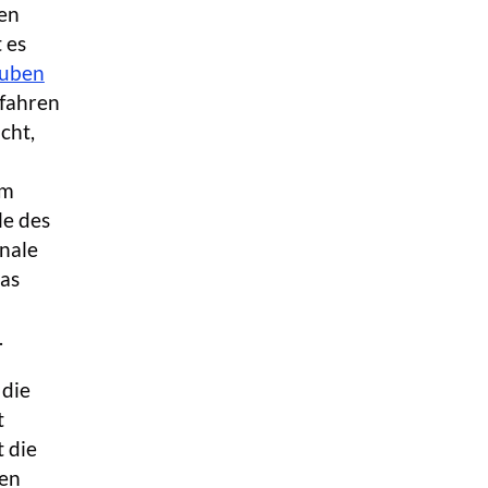
hen
 es
uben
rfahren
cht,
um
le des
nale
das
.
 die
t
 die
hen