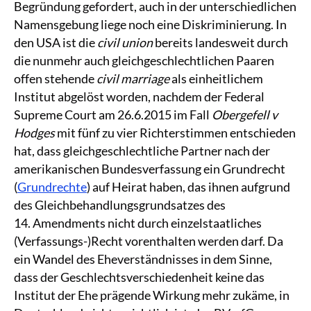
Begründung gefordert, auch in der unterschiedlichen
Namensgebung liege noch eine Diskriminierung. In
den USA ist die
civil union
bereits landesweit durch
die nunmehr auch gleichgeschlechtlichen Paaren
offen stehende
civil marriage
als einheitlichem
Institut abgelöst worden, nachdem der Federal
Supreme Court am 26.6.2015 im Fall
Obergefell v
Hodges
mit fünf zu vier Richterstimmen entschieden
hat, dass gleichgeschlechtliche Partner nach der
amerikanischen Bundesverfassung ein Grundrecht
(
Grundrechte
) auf Heirat haben, das ihnen aufgrund
des Gleichbehandlungsgrundsatzes des
14. Amendments nicht durch einzelstaatliches
(Verfassungs-)Recht vorenthalten werden darf. Da
ein Wandel des Eheverständnisses in dem Sinne,
dass der Geschlechtsverschiedenheit keine das
Institut der Ehe prägende Wirkung mehr zukäme, in