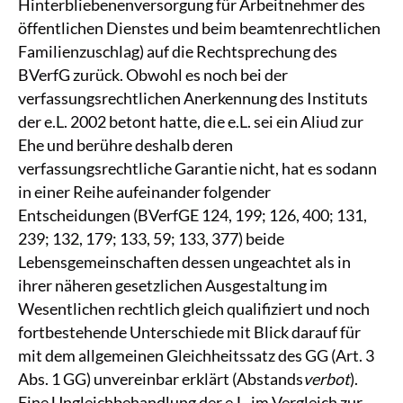
Hinterbliebenenversorgung für Arbeitnehmer des
öffentlichen Dienstes und beim beamtenrechtlichen
Familienzuschlag) auf die Rechtsprechung des
BVerfG zurück. Obwohl es noch bei der
verfassungsrechtlichen Anerkennung des Instituts
der e.L. 2002 betont hatte, die e.L. sei ein Aliud zur
Ehe und berühre deshalb deren
verfassungsrechtliche Garantie nicht, hat es sodann
in einer Reihe aufeinander folgender
Entscheidungen (BVerfGE 124, 199; 126, 400; 131,
239; 132, 179; 133, 59; 133, 377) beide
Lebensgemeinschaften dessen ungeachtet als in
ihrer näheren gesetzlichen Ausgestaltung im
Wesentlichen rechtlich gleich qualifiziert und noch
fortbestehende Unterschiede mit Blick darauf für
mit dem allgemeinen Gleichheitssatz des GG (Art. 3
Abs. 1 GG) unvereinbar erklärt (Abstands
verbot
).
Eine Ungleichbehandlung der e.L. im Vergleich zur