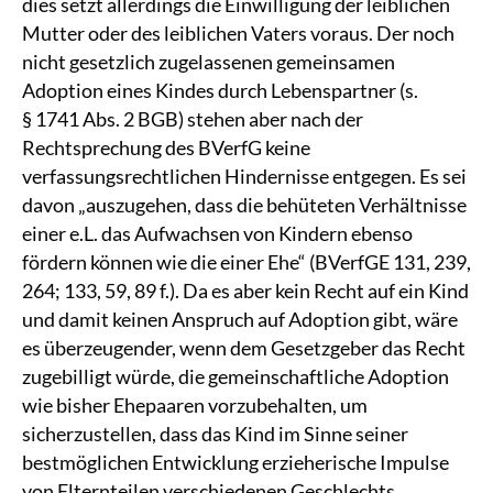
dies setzt allerdings die Einwilligung der leiblichen
Mutter oder des leiblichen Vaters voraus. Der noch
nicht gesetzlich zugelassenen gemeinsamen
Adoption eines Kindes durch Lebenspartner (s.
§ 1741 Abs. 2 BGB) stehen aber nach der
Rechtsprechung des BVerfG keine
verfassungsrechtlichen Hindernisse entgegen. Es sei
davon „auszugehen, dass die behüteten Verhältnisse
einer e.L. das Aufwachsen von Kindern ebenso
fördern können wie die einer Ehe“ (BVerfGE 131, 239,
264; 133, 59, 89 f.). Da es aber kein Recht auf ein Kind
und damit keinen Anspruch auf Adoption gibt, wäre
es überzeugender, wenn dem Gesetzgeber das Recht
zugebilligt würde, die gemeinschaftliche Adoption
wie bisher Ehepaaren vorzubehalten, um
sicherzustellen, dass das Kind im Sinne seiner
bestmöglichen Entwicklung erzieherische Impulse
von Elternteilen verschiedenen Geschlechts