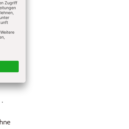
iburg mit
usion in
er
hat viele
gischen
ähne