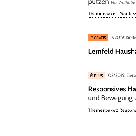
putzen
Von Nathali
Themenpaket: Montess
7/2019: Kind
GRATIS
Lernfeld Haush
02/2019: Eierw
PLUS
Responsives Han
und Bewegung
Themenpaket: Respons