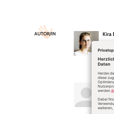
Überschrift
Artikel-
AUTOR/IN
Kira
Infos
Kira Da
der Be
Geburts
kirada
Sabi
Kindhe