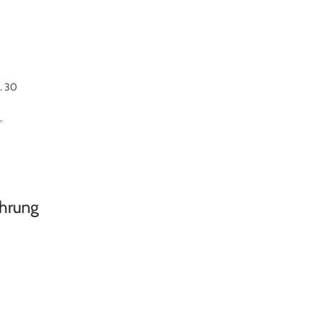
. 30
r
ührung