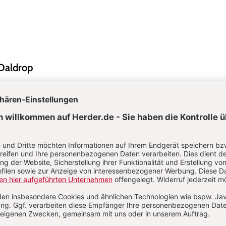
 Daldrop
ldrop ist Erziehungswissenschaftlerin (M. A.) und arbeitet als Tragebera
gleitung von Familien und Fachkräften im Bereich Pädagogik, Medizin
hilfe. Sie ist Gründerin des InFanT Instituts für Familien- und Tragebe
ldrop.de
ne Stehmeier
itspädagogin (B. A.), Kinderphysiotherapeutin