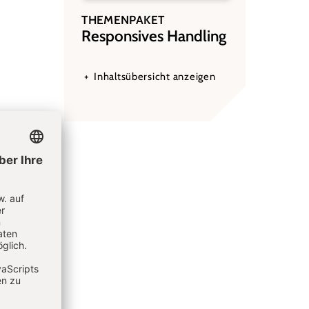
THEMENPAKET
:
Responsives Handling
Inhaltsübersicht anzeigen
terin in
 und
ratung.