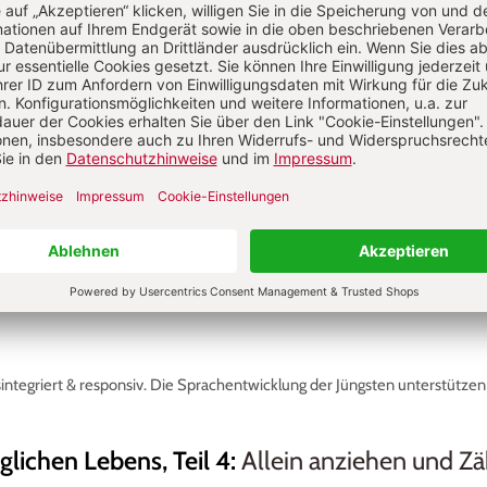
thee Gutknecht
rothee Gutknecht ist Professorin an der Evangelischen Hochschule Fre
hwerpunkten Säuglings- und Kleinkindpädagogik, Spracherwerb, Inkl
üh- und Elementarpädagogik sowie der Responsivität frühpädagogisch
fte. Sie ist eine international ausgewiesene Expertin und Autorin und 
Praxiserfahrung in der Arbeit mit Kindern und ihren Familien in pädago
erapeutischen Arbeitskontexten.
sintegriert & responsiv. Die Sprachentwicklung der Jüngsten unterstützen
lichen Lebens, Teil 4
:
Allein anziehen und Z