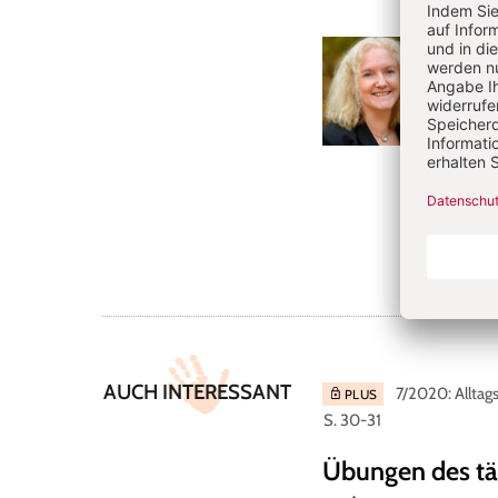
Doro
Dr. Do
den Sc
der Fr
Fachkrä
Jahre 
und th
AUCH INTERESSANT
7/2020: Alltag
PLUS
S. 30-31
Übungen des täg