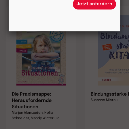
Jetzt anfordern
Die Praxismappe:
Bindungsstarke 
Herausfordernde
Susanne Mierau
Situationen
Marjan Alemzadeh, Helia
Schneider, Mandy Winter u.a.