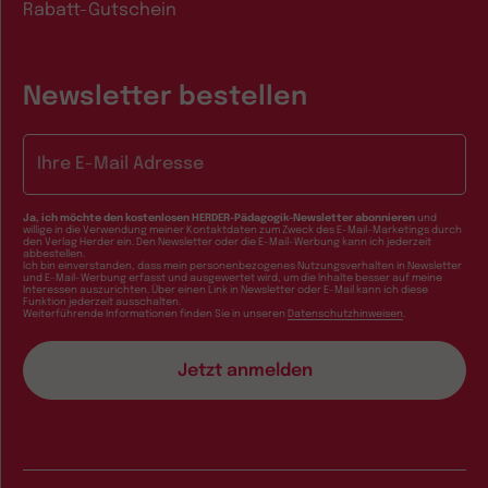
Rabatt-Gutschein
Newsletter bestellen
E-Mail-Adresse
Ja, ich möchte den kostenlosen HERDER-Pädagogik-Newsletter abonnieren
und
willige in die Verwendung meiner Kontaktdaten zum Zweck des E-Mail-Marketings durch
den Verlag Herder ein. Den Newsletter oder die E-Mail-Werbung kann ich jederzeit
abbestellen.
Ich bin einverstanden, dass mein personenbezogenes Nutzungsverhalten in Newsletter
und E-Mail-Werbung erfasst und ausgewertet wird, um die Inhalte besser auf meine
Interessen auszurichten. Über einen Link in Newsletter oder E-Mail kann ich diese
Funktion jederzeit ausschalten.
Weiterführende Informationen finden Sie in unseren
Datenschutzhinweisen
.