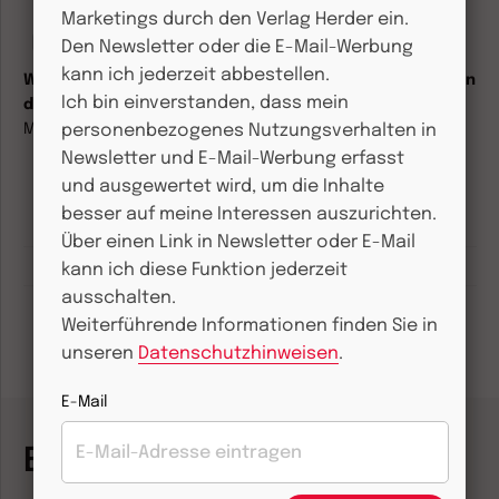
Marketings durch den Verlag Herder ein.
kindergarten heute
Den Newsletter oder die E-Mail-Werbung
kann ich jederzeit abbestellen.
Wie verhalte ich mich, wenn Eltern ihr fieberndes Kind in
Ich bin einverstanden, dass mein
die Kita bringen, weil sie zur Arbeit müssen?
Mitarbeiterin fragt – Kita-Leitung antwortet
personenbezogenes Nutzungsverhalten in
Newsletter und E-Mail-Werbung erfasst
und ausgewertet wird, um die Inhalte
besser auf meine Interessen auszurichten.
Bücher zum Thema
Über einen Link in Newsletter oder E-Mail
Verwandte Themen
kann ich diese Funktion jederzeit
ausschalten.
Weiterführende Informationen finden Sie in
unseren
Datenschutzhinweisen
.
E-Mail
Bücher zum Thema