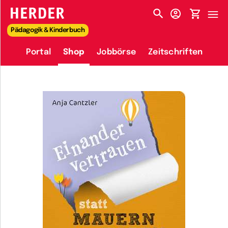
HERDER-MENÜ
Pädagogik & Kinderbuch
Portal
Shop
Jobbörse
Zeitschriften