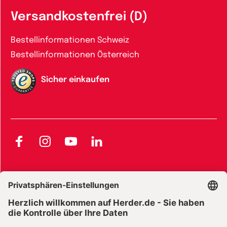
Versandkostenfrei (D)
Bestellinformationen Schweiz
Bestellinformationen Österreich
Sicher einkaufen
Facebook
Instagram
YouTube
LinkedIn
AGB und Widerrufsbelehrung
Widerrufsbelehrung Bücher
Widerrufsbelehrung E-Books
Widerrufsbelehrung Zeitschriften
Datenschutz
Datenschutz Social Media
Barrierefreiheit
Impressum