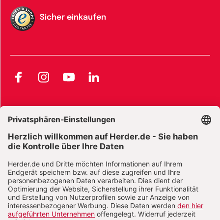
Sicher einkaufen
Facebook
Instagram
YouTube
LinkedIn
AGB und Widerrufsbelehrung
Widerrufsbelehrung Bücher
Widerrufsbelehrung E-Books
Widerrufsbelehrung Zeitschriften
Datenschutz
Datenschutz Social Media
Barrierefreiheit
Impressum
Vertrag widerrufen