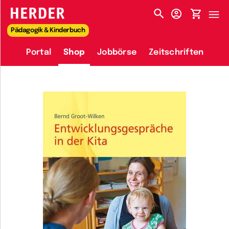
HERDER-MENÜ
Pädagogik & Kinderbuch
Portal
Shop
Jobbörse
Zeitschriften