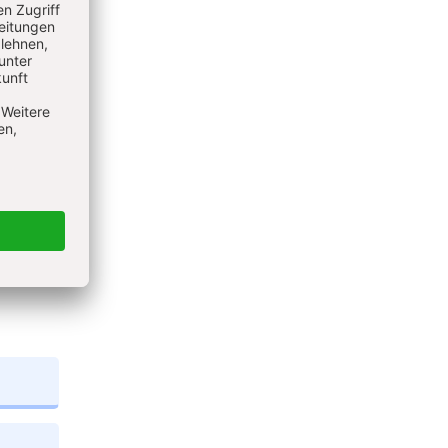
eren
N