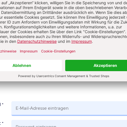
Kommenti
s über Ihren Kommentar
 KOMMENTIEREN
ALS GAST KOMMENTIERE
l
*
t
*