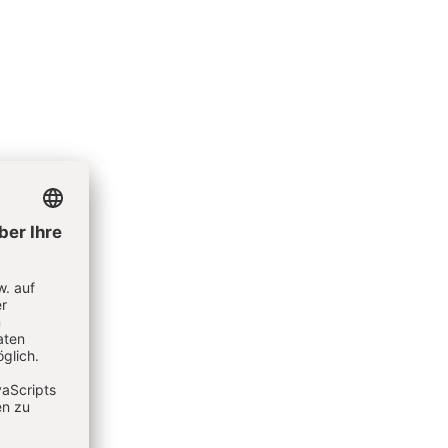
und
 Kitas