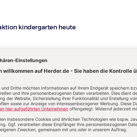
ktion kindergarten heute
arina Queisser
selternvertreterin der Kinder in Kindertageseinrichtungen 
rtagespflege (BEVKi) sowie Referentin des Bundesforums
enzentren, das Elternvertretungen zur aktuellen Situation in
sweit befragt hat. Die aktuelle DJI-Analyse (s. u.) kommt zu
chen Ergebnissen.