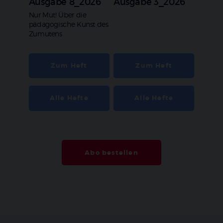
Ausgabe 8_2026
Ausgabe 3_2026
:
Nur Mut! Über die
pädagogische Kunst des
Zumutens
Zum Heft
Zum Heft
Alle Hefte
Alle Hefte
Abo bestellen