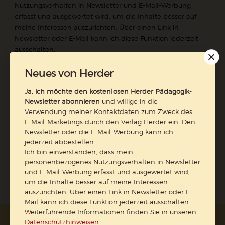
Nutzungsverhalten in Newsletter und E-Mail-Werbung
erfasst und ausgewertet wird, um die Inhalte besser auf
meine Interessen auszurichten. Über einen Link in
Newsletter oder E-Mail kann ich diese Funktion jederzeit
ausschalten.
Weiterführende Informationen finden Sie in unseren
Neues von Herder
Datenschutzhinweisen
.
E-Mail
Ja, ich möchte den kostenlosen Herder Pädagogik-
Newsletter abonnieren
und willige in die
Verwendung meiner Kontaktdaten zum Zweck des
E-Mail-Marketings durch den Verlag Herder ein. Den
Newsletter oder die E-Mail-Werbung kann ich
Jetzt anmelden
jederzeit abbestellen.
Ich bin einverstanden, dass mein
personenbezogenes Nutzungsverhalten in Newsletter
und E-Mail-Werbung erfasst und ausgewertet wird,
um die Inhalte besser auf meine Interessen
auszurichten. Über einen Link in Newsletter oder E-
Mail kann ich diese Funktion jederzeit ausschalten.
Weiterführende Informationen finden Sie in unseren
Datenschutzhinweisen
.
AGB und Widerrufsbelehrung
Datenschutz