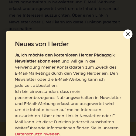
Nutzungsverhalten in Newsletter und E-Mail-Werbung
erfasst und ausgewertet wird, um die Inhalte besser auf
meine Interessen auszurichten. Über einen Link in
Newsletter oder E-Mail kann ich diese Funktion jederzeit
ausschalten.
Weiterführende Informationen finden Sie in unseren
Datenschutzhinweisen
.
Neues von Herder
E-Mail
Ja, ich möchte den kostenlosen Herder Pädagogik-
Newsletter abonnieren
und willige in die
Verwendung meiner Kontaktdaten zum Zweck des
E-Mail-Marketings durch den Verlag Herder ein. Den
Newsletter oder die E-Mail-Werbung kann ich
Jetzt anmelden
jederzeit abbestellen.
Ich bin einverstanden, dass mein
personenbezogenes Nutzungsverhalten in Newsletter
und E-Mail-Werbung erfasst und ausgewertet wird,
um die Inhalte besser auf meine Interessen
auszurichten. Über einen Link in Newsletter oder E-
Mail kann ich diese Funktion jederzeit ausschalten.
Weiterführende Informationen finden Sie in unseren
Datenschutzhinweisen
.
AGB und Widerrufsbelehrung
Datenschutz