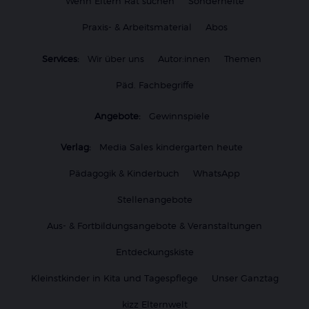
Wenn Eltern Rat suchen
Sonderhefte
Praxis- & Arbeitsmaterial
Abos
Services:
Wir über uns
Autor:innen
Themen
Päd. Fachbegriffe
Angebote:
Gewinnspiele
Verlag:
Media Sales kindergarten heute
Pädagogik & Kinderbuch
WhatsApp
Stellenangebote
Aus- & Fortbildungsangebote & Veranstaltungen
Entdeckungskiste
Kleinstkinder in Kita und Tagespflege
Unser Ganztag
kizz Elternwelt