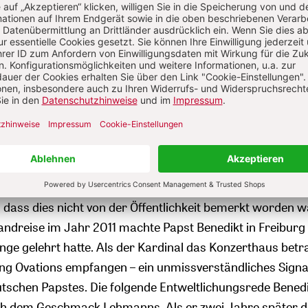
ltnis der beiden ehemaligen Dogmatikprofessoren ließ 
hmann zum Kardinal und Ratzinger zum Papst aufgestieg
s Paul II.
den Vorsitzenden der Deutschen Bischofskonf
ewies Lehmann katholische Loyalität bis an den Rand de
Er war Germaniker und blieb Römer ein Leben lang.
urialen Frust konnte aber auch Lehmann nicht verbergen
 XVI.
traten die deutschen Kardinäle vor die Fernsehkame
r Papstwähler
Joachim Meisner
schier verzückt war, wirk
reude Karl Lehmanns verhalten. In ihrem theologischem
en Perspektiven unterschieden sich der neue Papst und de
s dass dies nicht von der Öffentlichkeit bemerkt worden w
andreise im Jahr 2011 machte Papst Benedikt in Freiburg 
ge gelehrt hatte. Als der Kardinal das Konzerthaus betra
ng Ovations empfangen – ein unmissverständliches Signa
utschen Papstes. Die folgende Entweltlichungsrede Benedi
h dem Geschmack Lehmanns. Als er zwei Jahre später 