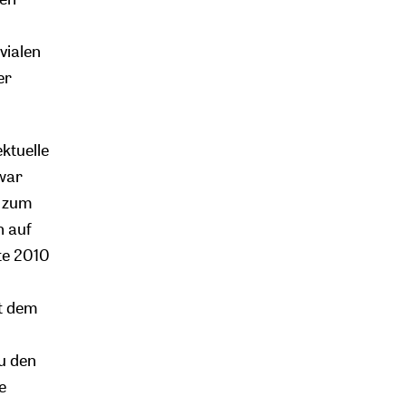
vialen
er
ktuelle
 war
h zum
n auf
te 2010
it dem
s
zu den
e