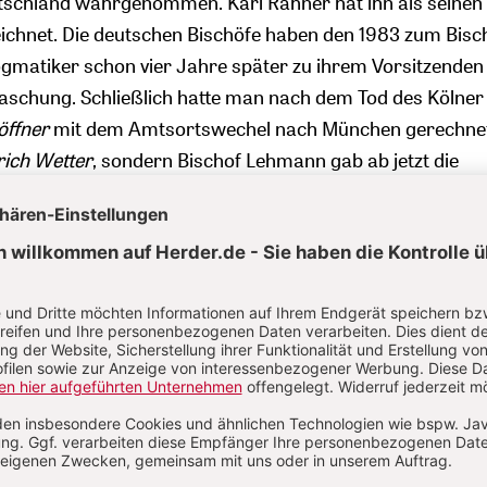
utschland wahrgenommen. Karl Rahner hat ihn als seinen
ichnet. Die deutschen Bischöfe haben den 1983 zum Bisc
gmatiker schon vier Jahre später zu ihrem Vorsitzenden
aschung. Schließlich hatte man nach dem Tod des Kölner
öffner
mit dem Amtsortswechel nach München gerechnet
rich Wetter
, sondern Bischof Lehmann gab ab jetzt die
vor. Er stand für eine Kirche offener Katholizität, was zu
führte. Dort leitete mit
Joseph Ratzinger
ein anderer
die Glaubenskongregation. Die lehramtlichen Machtverhä
elegt. Ausnahmsweiser Kommunionzugang für
Geschiedene? Kirchliche Beteiligung bei der
tberatung? Pastoraler Aufweichung der reinen Lehre st
s Nein entgegen. Der fürchtete eine Beschädigung des
szeugnisses – eine Warnung, die angesichts des katholis
s längst ganz andere Resonanzwellen erzeugt.