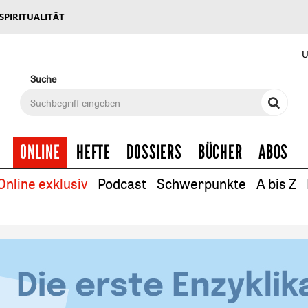
 SPIRITUALITÄT
Ü
Suche
ONLINE
HEFTE
DOSSIERS
BÜCHER
ABOS
Online exklusiv
Podcast
Schwerpunkte
A bis Z