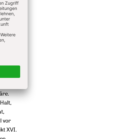
sich
en war.
erenz
r
. Nach
ras.
te die
 Ansatz
r
äre.
Halt,
t,
l vor
kt XVI.
den