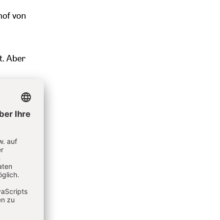
hof von
. Aber
ltnisse
and
chen