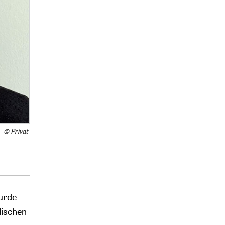
© Privat
wurde
lischen