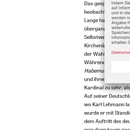
Das gespannte Verhä
beobachten, als Le
Lange hatte
Johanne
übergangen. Dabei b
Selbstverleugnung. 
Kirchenärger und k
der Wahl
Benedikts
Während der Kölne
Habemus-papam
-F
und ihren kirchlich
Kardinal zu sehr, al
Auf seiner Deutschl
wo Karl Lehmann lan
wurde er mit Standi
dem Auftritt des de
war dann kaum nac