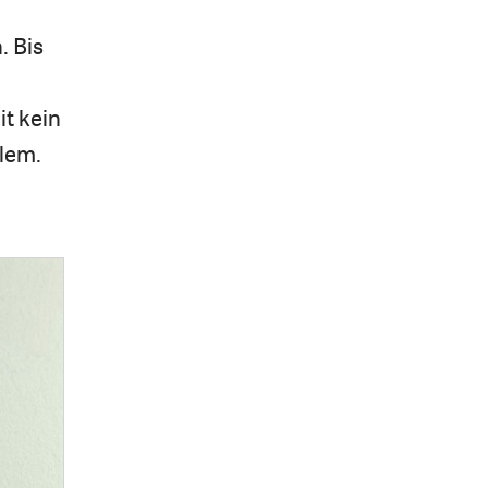
. Bis
it kein
lem.