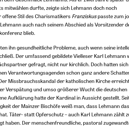
s mitwählen durfte, zeigte sich Lehmann doch noch
r offene Stil des Charismatikers
Franziskus
passte zum jo
r Lehmann auch nach seinem Abschied als Vorsitzender d
konferenz blieb.
en ihn gesundheitliche Probleme, auch wenn seine intelle
chließ. Der umfassend gebildete Vielleser Karl Lehmann
ächspartner gefragt, nicht nur kirchlich. Doch hatten sic
ichen Verantwortungsagenden schon ganz andere Schatte
 Der Missbrauchsskandal der katholischen Kirche erreich
icher Verspätung und umso größerer Wucht die deutschen
ne Aufklärung hatte der Kardinal in Aussicht gestellt. Se
tigkeit der Mainzer Bischöfe weiß man, dass Lehmann da
hat. Täter- statt Opferschutz – auch Karl Lehmann zählt 
agt haben. Der menschenfreundliche, pastoral zugewandt