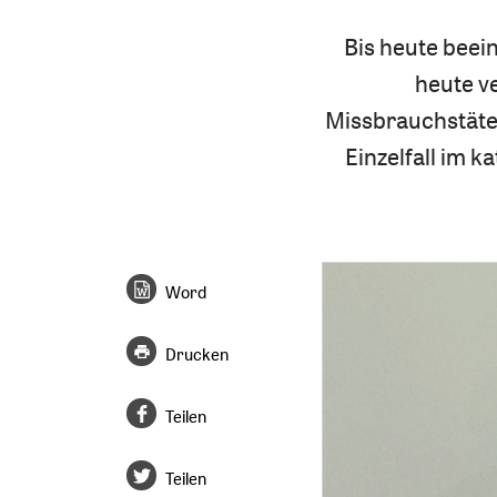
Bis heute beei
heute v
Missbrauchstäter
Einzelfall im 
Word
Drucken
Teilen
Teilen