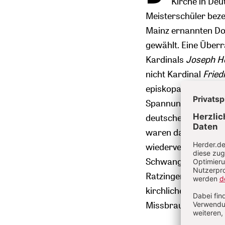
Kirche in De
Meisterschüler beze
Mainz ernannten Do
gewählt. Eine Überr
Kardinals
Joseph H
nicht Kardinal
Fried
episkopale Richtung 
Spannungen mit Rom 
deutscher Kardinal 
waren damit festg
wiederverheiratete 
Schwangerenkonflik
Ratzingers römische
kirchlichen Glauben
Missbrauchsskandal