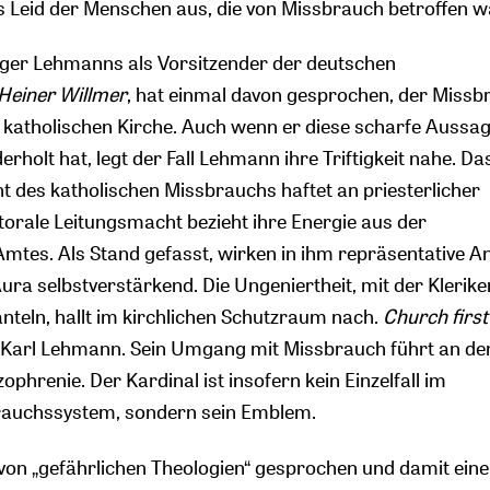
s Leid der Menschen aus, die von Missbrauch betroffen w
lger Lehmanns als Vorsitzender der deutschen
Heiner Willmer
, hat einmal davon gesprochen, der Missb
r katholischen Kirche. Auch wenn er diese scharfe Aussag
erholt hat, legt der Fall Lehmann ihre Triftigkeit nahe. Da
des katholischen Missbrauchs haftet an priesterlicher
torale Leitungsmacht bezieht ihre Energie aus der
Amtes. Als Stand gefasst, wirken in ihm repräsentative A
ra selbstverstärkend. Die Ungeniertheit, mit der Kleriker
nteln, hallt im kirchlichen Schutzraum nach.
Church first
h Karl Lehmann. Sein Umgang mit Missbrauch führt an d
zophrenie. Der Kardinal ist insofern kein Einzelfall im
rauchssystem, sondern sein Emblem.
von „gefährlichen Theologien“ gesprochen und damit ein