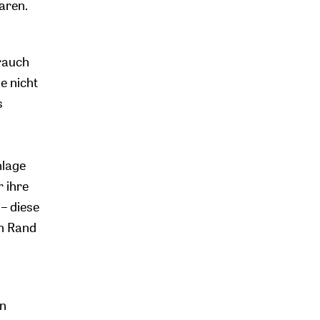
aren.
rauch
e nicht
s
nlage
 ihre
– diese
en Rand
en