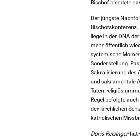
Bischof blendete da
Der jüngste Nachfo
Bischofskonferenz,
liege in der DNA de
mehr öffentlich wied
systemische Moment 
Sonderstellung. Pas
Sakralisierung des 
und sakramentale Au
Taten religiös umma
Regel befolgte auc
der kirchlichen Schi
katholischen Missb
Doris Reisinger
hat 