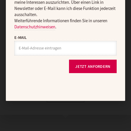
meine Interessen auszurichten. Über einen Link in
Impressum
Newsletter oder E-Mail kann ich diese Funktion jederzeit
ausschalten.
Weiterführende Informationen finden Sie in unseren
Vertrag widerrufen
Abo online kündigen
Datenschutzhinweisen
.
E-MAIL
JETZT ANFORDERN
Nach oben