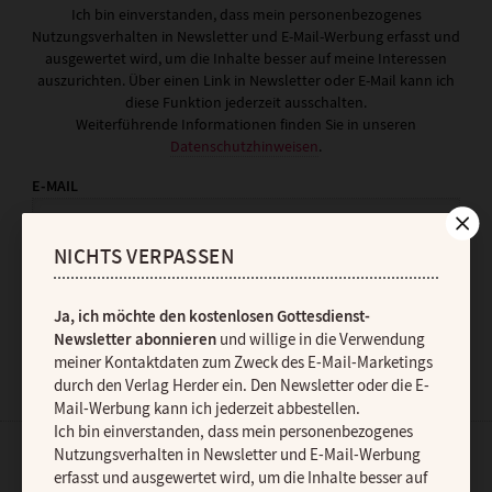
Ich bin einverstanden, dass mein personenbezogenes
Nutzungsverhalten in Newsletter und E-Mail-Werbung erfasst und
ausgewertet wird, um die Inhalte besser auf meine Interessen
auszurichten. Über einen Link in Newsletter oder E-Mail kann ich
diese Funktion jederzeit ausschalten.
Weiterführende Informationen finden Sie in unseren
Datenschutzhinweisen
.
E-MAIL
NICHTS VERPASSEN
JETZT ANMELDEN
Ja, ich möchte den kostenlosen Gottesdienst-
Newsletter abonnieren
und willige in die Verwendung
meiner Kontaktdaten zum Zweck des E-Mail-Marketings
durch den Verlag Herder ein. Den Newsletter oder die E-
Mail-Werbung kann ich jederzeit abbestellen.
Ich bin einverstanden, dass mein personenbezogenes
Nutzungsverhalten in Newsletter und E-Mail-Werbung
AGB und Widerrufsbelehrung
Datenschutz
Barrierefreiheit
erfasst und ausgewertet wird, um die Inhalte besser auf