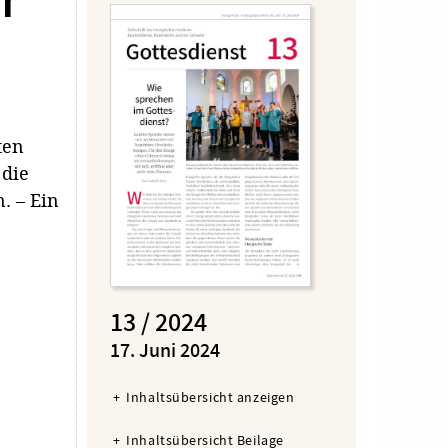
r
ten
 die
. – Ein
13 / 2024
:
17. Juni 2024
Inhaltsübersicht anzeigen
Inhaltsübersicht Beilage