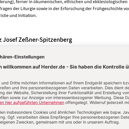
erung), ferner in ökumenischen, ethischen und ekklesiologischen
ragen der Liturgie sowie in der Erforschung der Frühgeschichte vo
istie und Initiation.
z Josef Zeßner-Spitzenberg
s 2023 Seelsorger in der CS Caritas Socialis in Wien
: 30. März 2026
S. 90-91
“ – Gruß an den Herrn, Vergebungsbitte o
6: 10. August 2026
S. 173-176