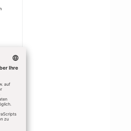
n
der