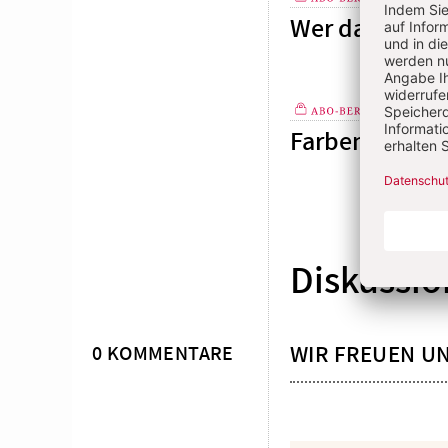
Wer darf pred
Plus
12 / 202
Farben, Fahne
Plus
Diskussio
WIR FREUEN U
0 KOMMENTARE