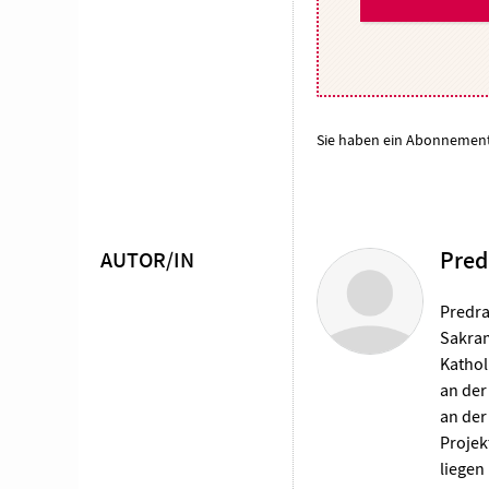
Sie haben ein Abonnemen
AUTOR/IN
Pred
Überschrift
Artikel-
Predra
Sakram
Infos
Kathol
an der
an der
Projek
liegen