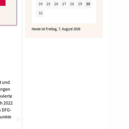
24
25
26
27
28
29
30
31
Heute ist Freitag, 7. August 2026
ft und
bingen
ovierte
ch 2022
s DFG-
punkte