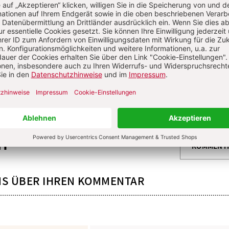
igen?
Von Benedikt Kranemann
6: 1. Juni 2026
S. 132
n, Frömmigkeit
Von Christof Rudolf Kraus
n
KOMMENT
NS ÜBER IHREN KOMMENTAR