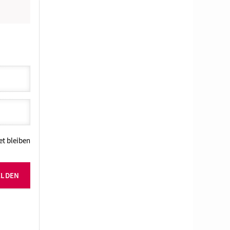
N
t bleiben
ELDEN