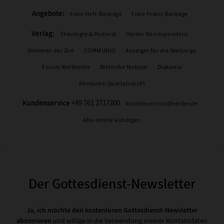
Angebote:
Freie Heft-Beiträge
Freie Praxis-Beiträge
Verlag:
Theologie & Pastoral
Herder Korrespondenz
Stimmen der Zeit
COMMUNIO
Anzeiger für die Seelsorge
Forum Weltkirche
Biblische Notizen
Diakonia
Römische Quartalschrift
Kundenservice
+49 761 2717200
kundenservice@herder.de
Abo online kündigen
Der Gottesdienst-Newsletter
Ja, ich möchte den kostenlosen Gottesdienst-Newsletter
abonnieren
und willige in die Verwendung meiner Kontaktdaten