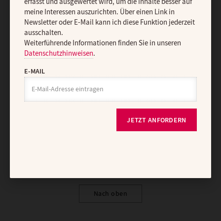
erfasst und ausgewertet wird, um die Inhalte besser auf
meine Interessen auszurichten. Über einen Link in
AGB und Widerrufsbelehrung
Datenschutz
Barrierefreiheit
Newsletter oder E-Mail kann ich diese Funktion jederzeit
ausschalten.
Impressum
Weiterführende Informationen finden Sie in unseren
Datenschutzhinweisen
.
Vertrag widerrufen
Abo online kündigen
E-MAIL
JETZT ANFORDERN
Nach oben