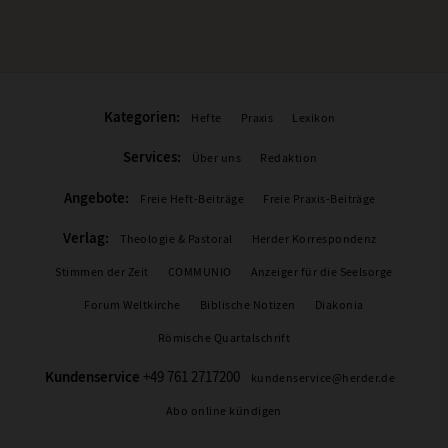
Kategorien:
Hefte
Praxis
Lexikon
Services:
Über uns
Redaktion
Angebote:
Freie Heft-Beiträge
Freie Praxis-Beiträge
Verlag:
Theologie & Pastoral
Herder Korrespondenz
Stimmen der Zeit
COMMUNIO
Anzeiger für die Seelsorge
Forum Weltkirche
Biblische Notizen
Diakonia
Römische Quartalschrift
Kundenservice
+49 761 2717200
kundenservice@herder.de
Abo online kündigen