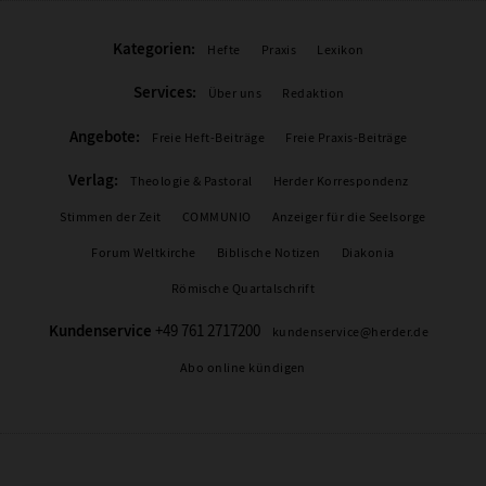
Kategorien:
Hefte
Praxis
Lexikon
Services:
Über uns
Redaktion
Angebote:
Freie Heft-Beiträge
Freie Praxis-Beiträge
Verlag:
Theologie & Pastoral
Herder Korrespondenz
Stimmen der Zeit
COMMUNIO
Anzeiger für die Seelsorge
Forum Weltkirche
Biblische Notizen
Diakonia
Römische Quartalschrift
Kundenservice
+49 761 2717200
kundenservice@herder.de
Abo online kündigen