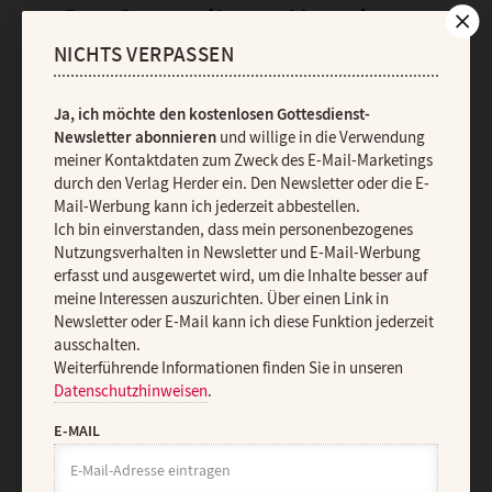
Der Gottesdienst-Newsletter
NICHTS VERPASSEN
Ja, ich möchte den kostenlosen Gottesdienst-Newsletter
abonnieren
und willige in die Verwendung meiner Kontaktdaten
Ja, ich möchte den kostenlosen Gottesdienst-
zum Zweck des E-Mail-Marketings durch den Verlag Herder ein.
Newsletter abonnieren
und willige in die Verwendung
Den Newsletter oder die E-Mail-Werbung kann ich jederzeit
meiner Kontaktdaten zum Zweck des E-Mail-Marketings
abbestellen.
durch den Verlag Herder ein. Den Newsletter oder die E-
Ich bin einverstanden, dass mein personenbezogenes
Mail-Werbung kann ich jederzeit abbestellen.
Nutzungsverhalten in Newsletter und E-Mail-Werbung erfasst und
Ich bin einverstanden, dass mein personenbezogenes
ausgewertet wird, um die Inhalte besser auf meine Interessen
Nutzungsverhalten in Newsletter und E-Mail-Werbung
auszurichten. Über einen Link in Newsletter oder E-Mail kann ich
erfasst und ausgewertet wird, um die Inhalte besser auf
diese Funktion jederzeit ausschalten.
meine Interessen auszurichten. Über einen Link in
Weiterführende Informationen finden Sie in unseren
Newsletter oder E-Mail kann ich diese Funktion jederzeit
Datenschutzhinweisen
.
ausschalten.
E-MAIL
Weiterführende Informationen finden Sie in unseren
Datenschutzhinweisen
.
E-MAIL
JETZT ANMELDEN