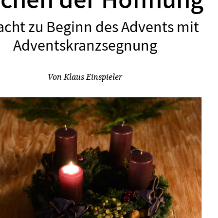
ichen der Hoffnung
cht zu Beginn des Advents mit
:
Adventskranzsegnung
Von
Klaus Einspieler