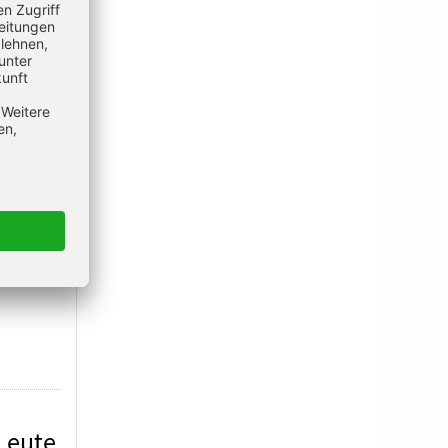
rgeamt
obung
 Leute