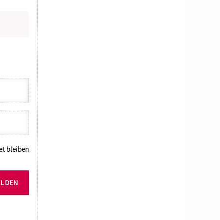
N
t bleiben
ELDEN