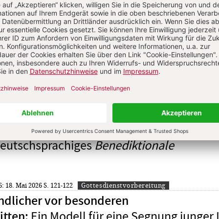
s Einspieler
ist Leiter der Stabsstelle Bibel und Liturgie im Bischöflichen Seelso
özese Gurk
. 41-42
Gottesdienstvorbereitung
Ein Modell für Familien mit
r Babys
:
Kindern im ersten Lebensjahr – zur Erpr
 deutschsprachiges
Benediktionale
6: 18. Mai 2026
S. 121-122
Gottesdienstvorbereitung
dlicher vor besonderen
Ein Modell für eine Segnung junger
itten
: