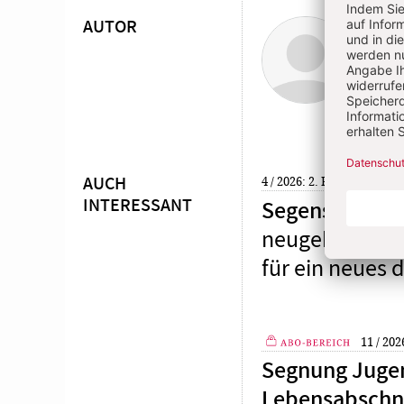
AUTOR
Klau
Überschrift
Artikel-
Mag., 
der Di
Infos
4 / 2026: 2. Februar 2026
S
AUCH
INTERESSANT
Segensfeier fü
neugeborenen 
für ein neues
11 / 202
Segnung Jugen
Plus
Lebensabschn