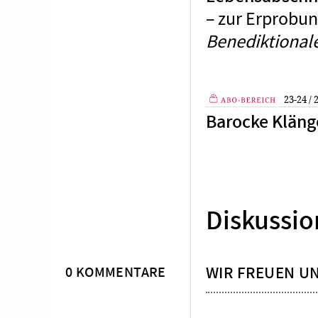
– zur Erprobun
Benediktional
23-24 /
Barocke Kläng
Plus
Diskussio
WIR FREUEN U
0 KOMMENTARE