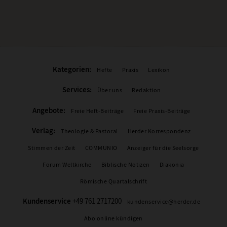
Kategorien:
Hefte
Praxis
Lexikon
Services:
Über uns
Redaktion
Angebote:
Freie Heft-Beiträge
Freie Praxis-Beiträge
Verlag:
Theologie & Pastoral
Herder Korrespondenz
Stimmen der Zeit
COMMUNIO
Anzeiger für die Seelsorge
Forum Weltkirche
Biblische Notizen
Diakonia
Römische Quartalschrift
Kundenservice
+49 761 2717200
kundenservice@herder.de
Abo online kündigen