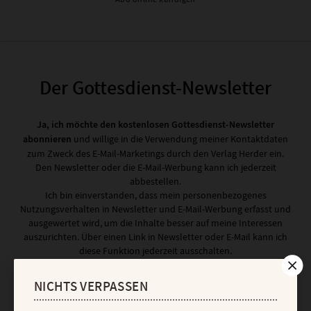
Der Gottesdienst-Newsletter
Ja, ich möchte den kostenlosen Gottesdienst-Newsletter
abonnieren
und willige in die Verwendung meiner Kontaktdaten
zum Zweck des E-Mail-Marketings durch den Verlag Herder ein.
Den Newsletter oder die E-Mail-Werbung kann ich jederzeit
abbestellen.
Ich bin einverstanden, dass mein personenbezogenes
Nutzungsverhalten in Newsletter und E-Mail-Werbung erfasst und
ausgewertet wird, um die Inhalte besser auf meine Interessen
auszurichten. Über einen Link in Newsletter oder E-Mail kann ich
diese Funktion jederzeit ausschalten.
Weiterführende Informationen finden Sie in unseren
Datenschutzhinweisen
.
NICHTS VERPASSEN
E-MAIL