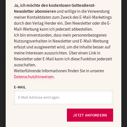
Ja, ich möchte den kostenlosen Gottesdienst-
Newsletter abonnieren
und willige in die Verwendung
meiner Kontaktdaten zum Zweck des E-Mail-Marketings
durch den Verlag Herder ein. Den Newsletter oder die E-
JETZT ANMELDEN
Mail-Werbung kann ich jederzeit abbestellen.
Ich bin einverstanden, dass mein personenbezogenes
Nutzungsverhalten in Newsletter und E-Mail-Werbung
erfasst und ausgewertet wird, um die Inhalte besser auf
meine Interessen auszurichten. Über einen Link in
Newsletter oder E-Mail kann ich diese Funktion jederzeit
ausschalten.
Weiterführende Informationen finden Sie in unseren
AGB und Widerrufsbelehrung
Datenschutz
Barrierefreiheit
Datenschutzhinweisen
.
Impressum
E-MAIL
Vertrag widerrufen
Abo online kündigen
JETZT ANFORDERN