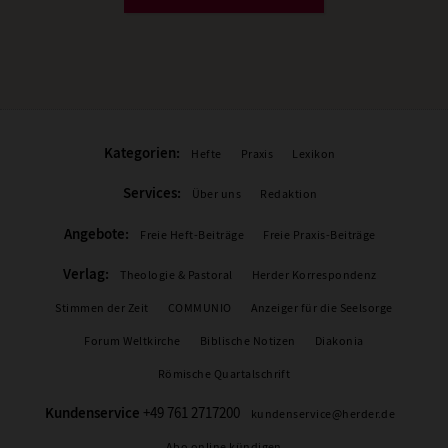
Kategorien:
Hefte
Praxis
Lexikon
Services:
Über uns
Redaktion
Angebote:
Freie Heft-Beiträge
Freie Praxis-Beiträge
Verlag:
Theologie & Pastoral
Herder Korrespondenz
Stimmen der Zeit
COMMUNIO
Anzeiger für die Seelsorge
Forum Weltkirche
Biblische Notizen
Diakonia
Römische Quartalschrift
Kundenservice
+49 761 2717200
kundenservice@herder.de
Abo online kündigen