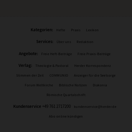
Kategorien:
Hefte
Praxis
Lexikon
Services:
Über uns
Redaktion
Angebote:
Freie Heft-Beiträge
Freie Praxis-Beiträge
Verlag:
Theologie & Pastoral
Herder Korrespondenz
Stimmen der Zeit
COMMUNIO
Anzeiger für die Seelsorge
Forum Weltkirche
Biblische Notizen
Diakonia
Römische Quartalschrift
Kundenservice
+49 761 2717200
kundenservice@herder.de
Abo online kündigen