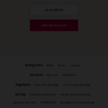
ALLE HEFTE
ABO BESTELLEN
Kategorien:
Hefte
Praxis
Lexikon
Services:
Über uns
Redaktion
Angebote:
Freie Heft-Beiträge
Freie Praxis-Beiträge
Verlag:
Theologie & Pastoral
Herder Korrespondenz
Stimmen der Zeit
COMMUNIO
Anzeiger für die Seelsorge