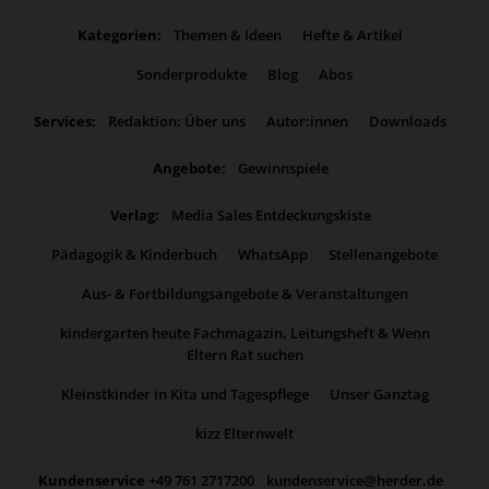
Kategorien:
Themen & Ideen
Hefte & Artikel
Sonderprodukte
Blog
Abos
Services:
Redaktion: Über uns
Autor:innen
Downloads
Angebote:
Gewinnspiele
Verlag:
Media Sales Entdeckungskiste
Pädagogik & Kinderbuch
WhatsApp
Stellenangebote
Aus- & Fortbildungsangebote & Veranstaltungen
kindergarten heute Fachmagazin, Leitungsheft & Wenn
Eltern Rat suchen
Kleinstkinder in Kita und Tagespflege
Unser Ganztag
kizz Elternwelt
Kundenservice
+49 761 2717200
kundenservice@herder.de