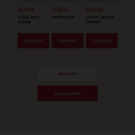
4/2026
3/2026
2/2026
:
:
:
FLÜSSE, SEEN,
TRAURIG SEIN
ZAHLEN, MUSTER,
OZEANE
FORMEN
Zum Heft
Zum Heft
Zum Heft
Alle Hefte
Abo bestellen