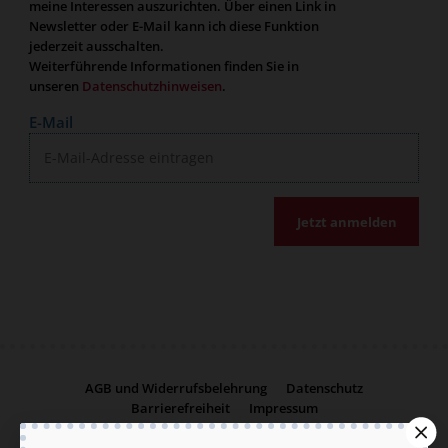
meine Interessen auszurichten. Über einen Link in
Newsletter oder E-Mail kann ich diese Funktion
jederzeit ausschalten.
Weiterführende Informationen finden Sie in
unseren
Datenschutzhinweisen
.
E-Mail
Jetzt anmelden
AGB und Widerrufsbelehrung
Datenschutz
Barrierefreiheit
Impressum