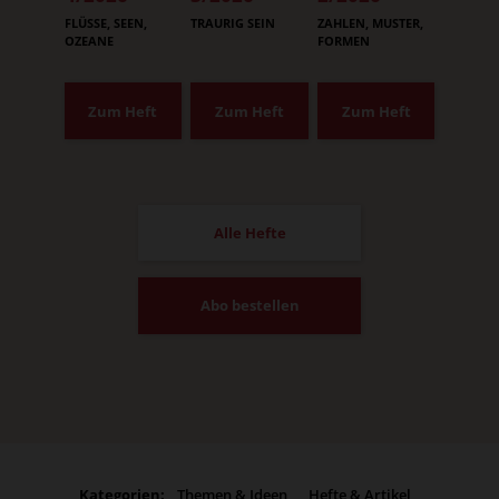
:
:
:
FLÜSSE, SEEN,
TRAURIG SEIN
ZAHLEN, MUSTER,
OZEANE
FORMEN
Zum Heft
Zum Heft
Zum Heft
Alle Hefte
Abo bestellen
Kategorien:
Themen & Ideen
Hefte & Artikel