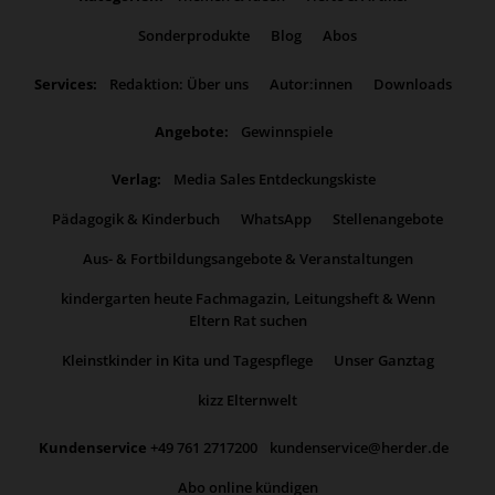
Sonderprodukte
Blog
Abos
Services:
Redaktion: Über uns
Autor:innen
Downloads
Angebote:
Gewinnspiele
Verlag:
Media Sales Entdeckungskiste
Pädagogik & Kinderbuch
WhatsApp
Stellenangebote
Aus- & Fortbildungsangebote & Veranstaltungen
kindergarten heute Fachmagazin, Leitungsheft & Wenn
Eltern Rat suchen
Kleinstkinder in Kita und Tagespflege
Unser Ganztag
kizz Elternwelt
Kundenservice
+49 761 2717200
kundenservice@herder.de
Abo online kündigen