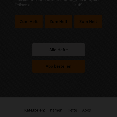
:
:
:
Präsenz
auf!“
Zum Heft
Zum Heft
Zum Heft
Alle Hefte
Abo bestellen
Kategorien:
Themen
Hefte
Abos