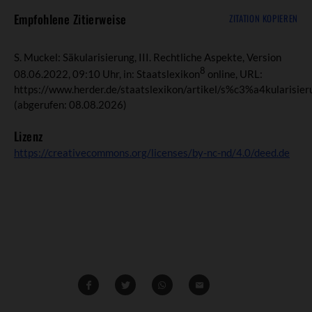
Empfohlene Zitierweise
ZITATION KOPIEREN
S. Muckel: Säkularisierung, III. Rechtliche Aspekte, Version
8
08.06.2022, 09:10 Uhr, in: Staatslexikon
online, URL:
https://www.herder.de/staatslexikon/artikel/s%c3%a4kularisier
(abgerufen: 08.08.2026)
Lizenz
https://creativecommons.org/licenses/by-nc-nd/4.0/deed.de
Teilen
Teilen
Whatsapp
Mailen