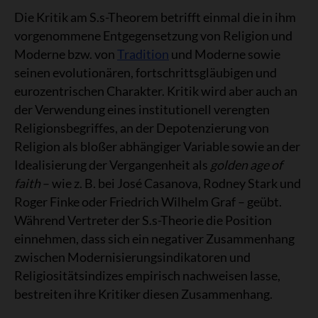
Die Kritik am S.s-Theorem betrifft einmal die in ihm
vorgenommene Entgegensetzung von Religion und
Moderne bzw. von
Tradition
und Moderne sowie
seinen evolutionären, fortschrittsgläubigen und
eurozentrischen Charakter. Kritik wird aber auch an
der Verwendung eines institutionell verengten
Religionsbegriffes, an der Depotenzierung von
Religion als bloßer abhängiger Variable sowie an der
Idealisierung der Vergangenheit als
golden age of
faith
– wie z. B. bei José Casanova, Rodney Stark und
Roger Finke oder Friedrich Wilhelm Graf – geübt.
Während Vertreter der S.s-Theorie die Position
einnehmen, dass sich ein negativer Zusammenhang
zwischen Modernisierungsindikatoren und
Religiositätsindizes empirisch nachweisen lasse,
bestreiten ihre Kritiker diesen Zusammenhang.