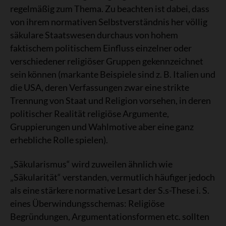
regelmäßig zum Thema. Zu beachten ist dabei, dass
von ihrem normativen Selbstverständnis her völlig
säkulare Staatswesen durchaus von hohem
faktischem politischem Einfluss einzelner oder
verschiedener religiöser Gruppen gekennzeichnet
sein können (markante Beispiele sind z. B. Italien und
die USA, deren Verfassungen zwar eine strikte
Trennung von Staat und Religion vorsehen, in deren
politischer Realität religiöse Argumente,
Gruppierungen und Wahlmotive aber eine ganz
erhebliche Rolle spielen).
„Säkularismus“ wird zuweilen ähnlich wie
„Säkularität“ verstanden, vermutlich häufiger jedoch
als eine stärkere normative Lesart der S.s-These i. S.
eines Überwindungsschemas: Religiöse
Begründungen, Argumentationsformen etc. sollten