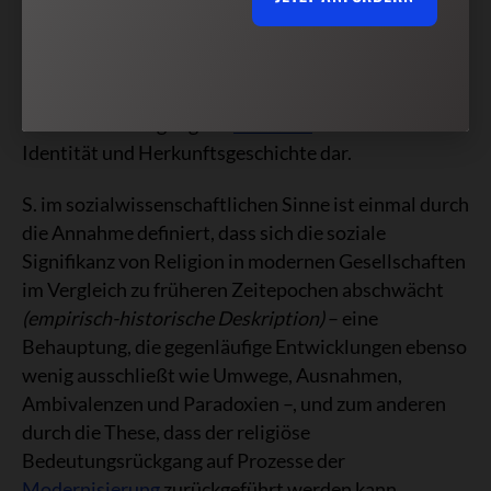
beklagt, steht seine fortschrittsoptimistische
Verwendung als eine Form der säkularen
Emanzipation
von religiöser Kontrolle gegenüber.
Die S.s-These stellt ein Medium der
Selbstverständigung der
Moderne
über ihre
Identität und Herkunftsgeschichte dar.
S. im sozialwissenschaftlichen Sinne ist einmal durch
die Annahme definiert, dass sich die soziale
Signifikanz von Religion in modernen Gesellschaften
im Vergleich zu früheren Zeitepochen abschwächt
(empirisch-historische Deskription)
– eine
Behauptung, die gegenläufige Entwicklungen ebenso
wenig ausschließt wie Umwege, Ausnahmen,
Ambivalenzen und Paradoxien –, und zum anderen
durch die These, dass der religiöse
Bedeutungsrückgang auf Prozesse der
Modernisierung
zurückgeführt werden kann