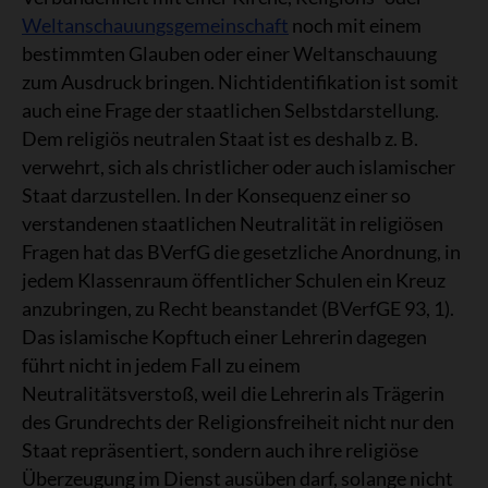
Weltanschauungsgemeinschaft
noch mit einem
bestimmten Glauben oder einer Weltanschauung
zum Ausdruck bringen. Nichtidentifikation ist somit
auch eine Frage der staatlichen Selbstdarstellung.
Dem religiös neutralen Staat ist es deshalb z. B.
verwehrt, sich als christlicher oder auch islamischer
Staat darzustellen. In der Konsequenz einer so
verstandenen staatlichen Neutralität in religiösen
Fragen hat das BVerfG die gesetzliche Anordnung, in
jedem Klassenraum öffentlicher Schulen ein Kreuz
anzubringen, zu Recht beanstandet (BVerfGE 93, 1).
Das islamische Kopftuch einer Lehrerin dagegen
führt nicht in jedem Fall zu einem
Neutralitätsverstoß, weil die Lehrerin als Trägerin
des Grundrechts der Religionsfreiheit nicht nur den
Staat repräsentiert, sondern auch ihre religiöse
Überzeugung im Dienst ausüben darf, solange nicht