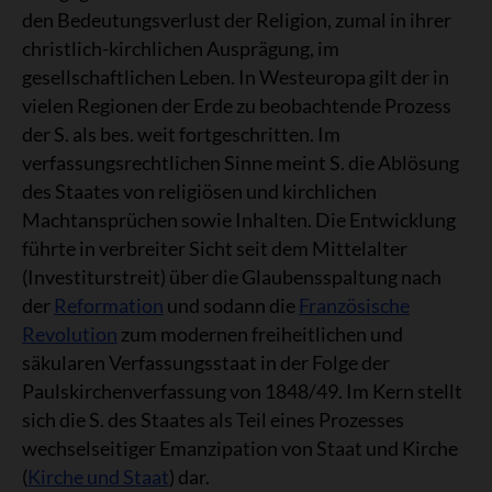
den Bedeutungsverlust der Religion, zumal in ihrer
christlich-kirchlichen Ausprägung, im
gesellschaftlichen Leben. In Westeuropa gilt der in
vielen Regionen der Erde zu beobachtende Prozess
der S. als bes. weit fortgeschritten. Im
verfassungsrechtlichen Sinne meint S. die Ablösung
des Staates von religiösen und kirchlichen
Machtansprüchen sowie Inhalten. Die Entwicklung
führte in verbreiter Sicht seit dem Mittelalter
(Investiturstreit) über die Glaubensspaltung nach
der
Reformation
und sodann die
Französische
Revolution
zum modernen freiheitlichen und
säkularen Verfassungsstaat in der Folge der
Paulskirchenverfassung von 1848/49. Im Kern stellt
sich die S. des Staates als Teil eines Prozesses
wechselseitiger Emanzipation von Staat und Kirche
(
Kirche und Staat
) dar.