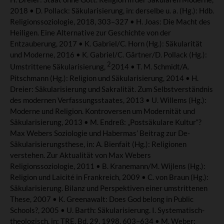
2018 • D. Pollack: Säkularisierung, in: derselbe u. a. (Hg.): Hdb.
Religionssoziologie, 2018, 303–327 • H. Joas: Die Macht des
Heiligen. Eine Alternative zur Geschichte von der
Entzauberung, 2017 • K. Gabriel/C. Horn (Hg.): Säkularität
und Moderne, 2016 • K. Gabriel/C. Gärtner/D. Pollack (Hg.):
2
Umstrittene Säkularisierung,
2014 • T. M. Schmidt/A.
Pitschmann (Hg.): Religion und Säkularisierung, 2014 • H.
Dreier: Säkularisierung und Sakralität. Zum Selbstverständnis
des modernen Verfassungsstaates, 2013 • U. Willems (Hg.):
Moderne und Religion. Kontroversen um Modernität und
Säkularisierung, 2013 • M. Endreß: „Postsäkulare Kultur“?
Max Webers Soziologie und Habermas’ Beitrag zur De-
Säkularisierungsthese, in: A. Bienfait (Hg.): Religionen
verstehen. Zur Aktualität von Max Webers
Religionssoziologie, 2011 • B. Kranemann/M. Wijlens (Hg.):
Religion und Laicité in Frankreich, 2009 • C. von Braun (Hg.):
Säkularisierung. Bilanz und Perspektiven einer umstrittenen
These, 2007 • K. Greenawalt: Does God belong in Public
Schools?, 2005 • U. Barth: Säkularisierung. I. Systematisch-
theologisch, in: TRE, Bd. 29, 1998, 603–634 • M. Weber: