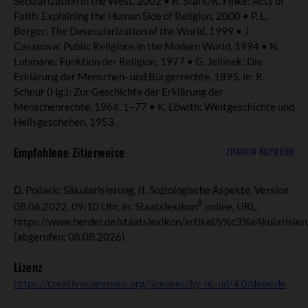
Secularization in the West, 2002 • R. Stark/R. Finke: Acts of
Faith. Explaining the Human Side of Religion, 2000 • P. L.
Berger: The Desecularization of the World, 1999 • J.
Casanova: Public Religions in the Modern World, 1994 • N.
Luhmann: Funktion der Religion, 1977 • G. Jellinek: Die
Erklärung der Menschen- und Bürgerrechte, 1895, in: R.
Schnur (Hg.): Zur Geschichte der Erklärung der
Menschenrechte, 1964, 1–77 • K. Löwith: Weltgeschichte und
Heilsgeschehen, 1953.
Empfohlene Zitierweise
ZITATION KOPIEREN
D. Pollack: Säkularisierung, II. Soziologische Aspekte, Version
8
08.06.2022, 09:10 Uhr, in: Staatslexikon
online, URL:
https://www.herder.de/staatslexikon/artikel/s%c3%a4kularisier
(abgerufen: 08.08.2026)
Lizenz
https://creativecommons.org/licenses/by-nc-nd/4.0/deed.de