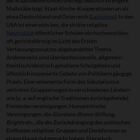
bei Staatsbediensteten und legt deutlich strengere
Maßstäbe bzgl. Staat-Kirche-Kooperationen an als
etwa Deutschland und Österreich (
Laizismus
). In den
USA ist einerseits bes. die strikte religiöse
Neutralität
öffentlicher Schulen ein hochsensibles,
oft gerichtsförmig im Licht des Ersten
Verfassungszusatzes abgehandeltes Thema.
Andererseits sind überkonfessionelle, allgemein
theistisch/deistisch gehaltene Schulgebete und
öffentlich inszenierte Gebete von Politikern gängige
Praxis. Eine vehemente Form des Säkularismus
vertreten Gruppierungen in verschiedenen Ländern
wie (u. a. auf englische Traditionen zurückgehende)
Freidenkervereinigungen, Humanistische
Vereinigungen, die
Giordano-Bruno-Stiftung
,
Brights
etc., die die Zurückdrängung des politischen
Einflusses religiöser Gruppen und Denkformen zu
einem Hauptziel gemacht haben; literarisch