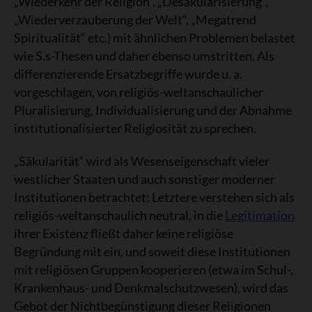
„Wiederkehr der Religion“, „Desäkularisierung“,
„Wiederverzauberung der Welt“, „Megatrend
Spiritualität“ etc.) mit ähnlichen Problemen belastet
wie S.s-Thesen und daher ebenso umstritten. Als
differenzierende Ersatzbegriffe wurde u. a.
vorgeschlagen, von religiös-weltanschaulicher
Pluralisierung, Individualisierung und der Abnahme
institutionalisierter Religiosität zu sprechen.
„Säkularität“ wird als Wesenseigenschaft vieler
westlicher Staaten und auch sonstiger moderner
Institutionen betrachtet: Letztere verstehen sich als
religiös-weltanschaulich neutral, in die
Legitimation
ihrer Existenz fließt daher keine religiöse
Begründung mit ein, und soweit diese Institutionen
mit religiösen Gruppen kooperieren (etwa im Schul-,
Krankenhaus- und Denkmalschutzwesen), wird das
Gebot der Nichtbegünstigung dieser Religionen