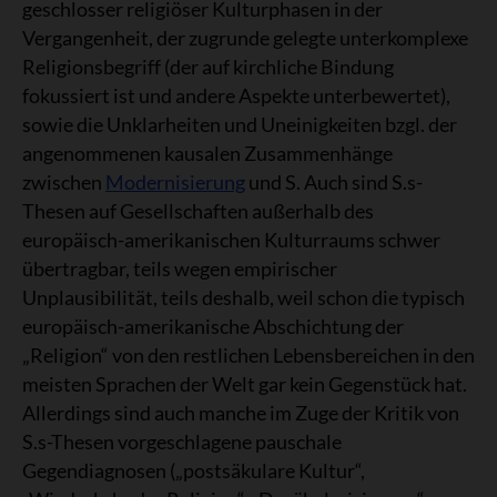
geschlosser religiöser Kulturphasen in der
Vergangenheit, der zugrunde gelegte unterkomplexe
Religionsbegriff (der auf kirchliche Bindung
fokussiert ist und andere Aspekte unterbewertet),
sowie die Unklarheiten und Uneinigkeiten bzgl. der
angenommenen kausalen Zusammenhänge
zwischen
Modernisierung
und S. Auch sind S.s-
Thesen auf Gesellschaften außerhalb des
europäisch-amerikanischen Kulturraums schwer
übertragbar, teils wegen empirischer
Unplausibilität, teils deshalb, weil schon die typisch
europäisch-amerikanische Abschichtung der
„Religion“ von den restlichen Lebensbereichen in den
meisten Sprachen der Welt gar kein Gegenstück hat.
Allerdings sind auch manche im Zuge der Kritik von
S.s-Thesen vorgeschlagene pauschale
Gegendiagnosen („postsäkulare Kultur“,