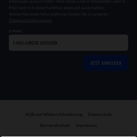
Interessen auszurichten. Über einen Link in Newsletter oder E-
Mail kann ich diese Funktion jederzeit ausschalten.
Weiterführende Informationen finden Sie in unseren
Datenschutzhinweisen
.
E-MAIL
JETZT ANMELDEN
AGB und Widerrufsbelehrung
Datenschutz
Barrierefreiheit
Impressum