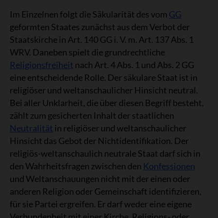
Im Einzelnen folgt die Säkularität des vom
GG
geformten Staates zunächst aus dem Verbot der
Staatskirche in Art. 140 GG i. V. m. Art. 137 Abs. 1
WRV. Daneben spielt die grundrechtliche
Religionsfreiheit
nach Art. 4 Abs. 1 und Abs. 2 GG
eine entscheidende Rolle. Der säkulare Staat ist in
religiöser und weltanschaulicher Hinsicht neutral.
Bei aller Unklarheit, die über diesen Begriff besteht,
zählt zum gesicherten Inhalt der staatlichen
Neutralität
in religiöser und weltanschaulicher
Hinsicht das Gebot der Nichtidentifikation. Der
religiös-weltanschaulich neutrale Staat darf sich in
den Wahrheitsfragen zwischen den
Konfessionen
und Weltanschauungen nicht mit der einen oder
anderen Religion oder Gemeinschaft identifizieren,
für sie Partei ergreifen. Er darf weder eine eigene
Verbundenheit mit einer Kirche, Religions- oder