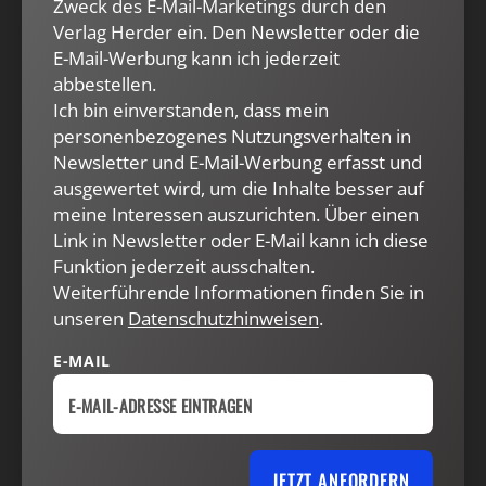
Zweck des E-Mail-Marketings durch den
ABSCHNITT DRUCKEN
Verlag Herder ein. Den Newsletter oder die
E-Mail-Werbung kann ich jederzeit
Die S.s-These ist ein hoch umstrittenes
abbestellen.
konzeptionelles Konstrukt, das von verschiedenen
Ich bin einverstanden, dass mein
wissenschaftlichen Disziplinen verwendet und für
personenbezogenes Nutzungsverhalten in
die Verfolgung unterschiedlicher ideenpolitischer
Newsletter und E-Mail-Werbung erfasst und
Interessen und wissenschaftlicher Positionen in
ausgewertet wird, um die Inhalte besser auf
Anspruch genommen wird. Mit dem Begriff S.
meine Interessen auszurichten. Über einen
Link in Newsletter oder E-Mail kann ich diese
werden kirchenrechtliche Entscheidungen ebenso
Funktion jederzeit ausschalten.
bezeichnet wie kulturgeschichtliche
Weiterführende Informationen finden Sie in
Transformationen, Prozesse der Differenzierung von
unseren
Datenschutzhinweisen
.
Religion
und
Politik
ebenso wie semantische
Umbesetzungen von Bedeutungsinhalten. Der
E-MAIL
Einordnung des Begriffs in ein verlustgeschichtliches
Verlaufsmodell, das mit ihm den Verfall
gesellschaftlicher Ordnung, sozialen
Zusammenhalts und gesellschaftlicher
Moral
JETZT ANFORDERN