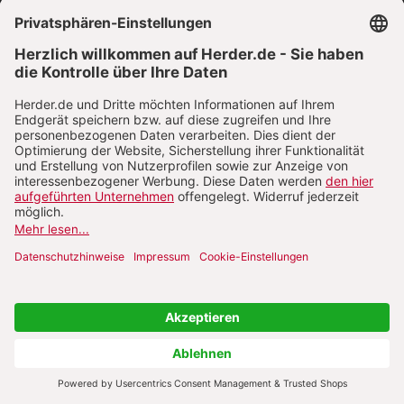
VERTRAG WIDERRUFEN
ABO ONLINE KÜNDIGEN
NACH OBEN