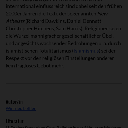
international einflussreich sind dabei seit den frühen
2000er Jahren die Texte der sogenannten
New
Atheists
(Richard Dawkins, Daniel Dennett,
Christopher Hitchens, Sam Harris): Religionen seien
die Wurzel mannigfacher gesellschaftlicher Übel,
und angesichts wachsender Bedrohungen u. a. durch
islamistischen Totalitarismus (
Islamismus
) sei der
Respekt vor den religiösen Einstellungen anderer
kein fragloses Gebot mehr.
Autor/in
Winfried Löffler
Literatur
H. Dreier: Staat ohne Gott. Religion in der Säkularen Moderne,