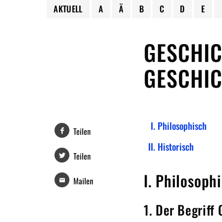
AKTUELL
A
Ä
B
C
D
E
GESCHIC
GESCHIC
Philosophisch
Teilen
Historisch
Teilen
I. Philosoph
Mailen
1. Der Begriff