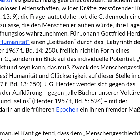
nnloser Leidenschaften, wilder Kräfte, zerstörender K
. 13: 9); die Frage lautet daher, ob die G. dennoch ein
zulasse, die den Menschen erlauben würde, ihre Lage
offnungslos wahrzunehmen. Für Johann Gottfried Her
Humanität“
einen „Leitfaden“ durch das „Labyrinth d
 1967 f., Bd. 14: 250), freilich nicht in Form eines
r G., sondern im Blick auf das individuelle Potential: 
 ist und seyn kann, das muß Zweck des Menschengesc
ies? Humanität und Glückseligkeit auf dieser Stelle in
 f., Bd. 13: 350). J. G. Herder wendet sich gegen das
 der Aufklärung – gegen „alle Bücher unserer Voltär
nd Iselins“ (Herder 1967 f., Bd. 5: 524) – mit der
darin an die früheren
Epochen
ein ihnen fremder Ma
anuel Kant geltend, dass dem „Menschengeschlecht