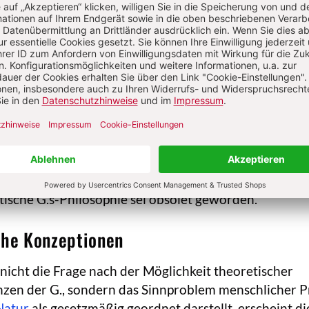
seinandersetzung mit G. werden oft als „Philosophie
em Ende der Geschichtsphilosophie“ (Rohbeck/Nagl-
t, wobei die Zäsur i. d. R. nach Georg Wilhelm Friedri
arl Marx, angesetzt wird. Theorien, die eine systemati
ehnen und die „historische Vernunft“ oder die Metho
kussieren, schlagen eine Gegenüberstellung von „mat
thaler/Hofer 2014: 7) bzw. von „substantialistischer v
hilosophie vor (Danto 1974: 11), doch ist dies irrefüh
chen Konzeptionen ebenfalls formale Fragen untersuc
ese Gegenüberstellung ist auch ihre Verknüpfung mit d
tische G.s-Philosophie sei obsolet geworden.
che Konzeptionen
nicht die Frage nach der Möglichkeit theoretischer
zen der G., sondern das Sinnproblem menschlicher Pr
Natur
als gesetzmäßig geordnet darstellt, erscheint die