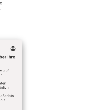
ie
)
t. Die
gne
hon ein
d des
lt-G.
nen
iheit“