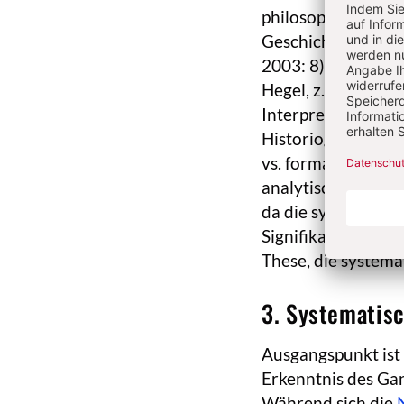
philosophischen Au
Geschichte nach d
2003: 8) bezeichne
Hegel, z. T. nach K
Interpretation abl
Historiographie fo
vs. formaler“ (Lang
analytischer“ G.s-P
da die systematis
Signifikant für di
These, die systema
3. Systematis
Ausgangspunkt ist 
Erkenntnis des Gan
Während sich die