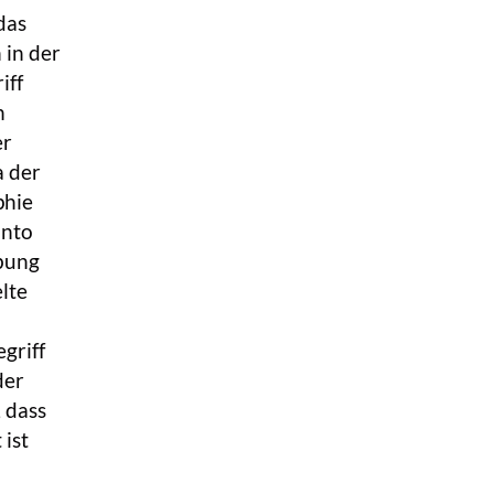
das
 in der
iff
n
er
a der
phie
anto
ibung
lte
griff
der
 dass
 ist