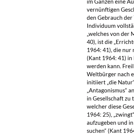
im Ganzen eine Au
vernünftigen Gesch
den Gebrauch der V
Individuum vollstä
„welches von der 
40), ist die „Erri
1964: 41), die nur
(Kant 1964: 41) in
werden kann. Freil
Weltbürger nach e
initiiert „die Nat
„Antagonismus“ ange
in Gesellschaft zu
welcher diese Gese
1964: 25), „zwingt
aufzugeben und in
suchen“ (Kant 1964