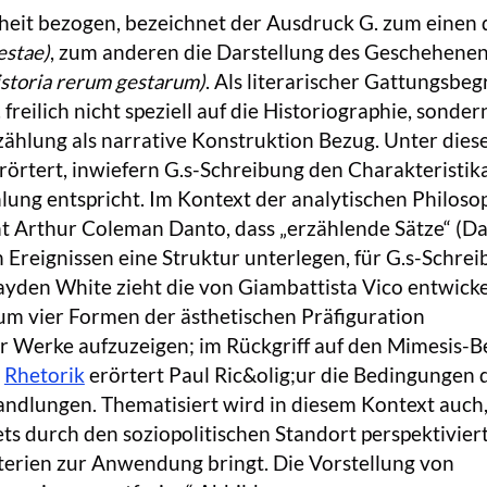
heit bezogen, bezeichnet der Ausdruck G. zum einen 
estae)
, zum anderen die Darstellung des Geschehenen
istoria rerum gestarum)
. Als literarischer Gattungsbegr
reilich nicht speziell auf die Historiographie, sonder
rzählung als narrative Konstruktion Bezug. Unter dies
rörtert, inwiefern G.s-Schreibung den Charakteristik
hlung entspricht. Im Kontext der analytischen Philoso
ht Arthur Coleman Danto, dass „erzählende Sätze“ (D
n Ereignissen eine Struktur unterlegen, für G.s-Schre
Hayden White zieht die von Giambattista Vico entwicke
um vier Formen der ästhetischen Präfiguration
r Werke aufzuzeigen; im Rückgriff auf den Mimesis-Be
n
Rhetorik
erörtert Paul Ric&olig;ur die Bedingungen 
ndlungen. Thematisiert wird in diesem Kontext auch,
ts durch den soziopolitischen Standort perspektiviert
terien zur Anwendung bringt. Die Vorstellung von