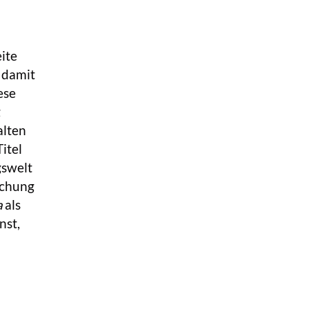
ite
 damit
ese
g
lten
itel
gswelt
schung
a
als
nst,