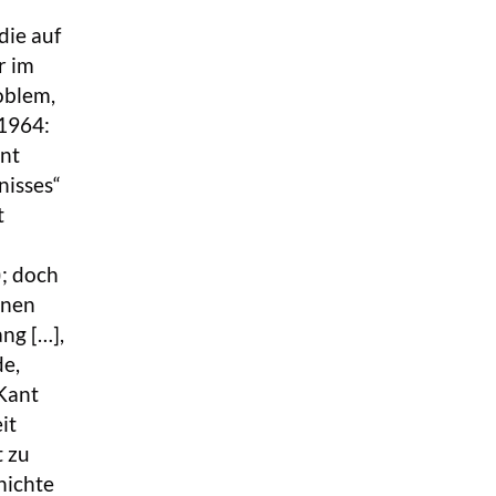
die auf
r im
oblem,
 1964:
ant
nisses“
t
; doch
inen
ang […],
de,
(Kant
it
t zu
hichte