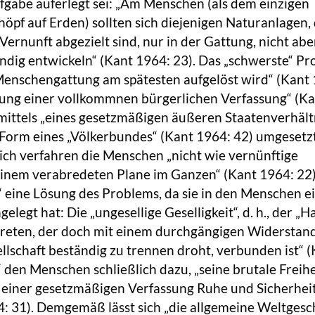
fgabe auferlegt sei: „Am Menschen (als dem einzigen
öpf auf Erden) sollten sich diejenigen Naturanlagen, 
ernunft abgezielt sind, nur in der Gattung, nicht abe
ndig entwickeln“ (Kant 1964: 23). Das „schwerste“ Pr
Menschengattung am spätesten aufgelöst wird“ (Kant
chtung einer vollkommnen bürgerlichen Verfassung“ (K
 mittels „eines gesetzmäßigen äußeren Staatenverhält
 Form eines „Völkerbundes“ (Kant 1964: 42) umgesetz
ich verfahren die Menschen „nicht wie vernünftige
inem verabredeten Plane im Ganzen“ (Kant 1964: 22)
ur“ eine Lösung des Problems, da sie in den Menschen e
legt hat: Die „ungesellige Geselligkeit“, d. h., der „H
 treten, der doch mit einem durchgängigen Widerstan
llschaft beständig zu trennen droht, verbunden ist“ 
“ den Menschen schließlich dazu, „seine brutale Freihe
 einer gesetzmäßigen Verfassung Ruhe und Sicherhei
: 31). Demgemäß lässt sich „die allgemeine Weltgesc