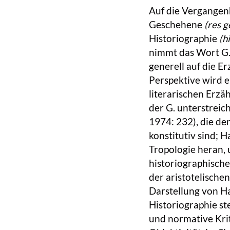
Auf die Vergangen
Geschehene
(res g
Historiographie
(h
nimmt das Wort G. f
generell auf die E
Perspektive wird e
literarischen Erzä
der G. unterstreic
1974: 232), die de
konstitutiv sind; 
Tropologie heran, 
historiographische
der aristotelische
Darstellung von Ha
Historiographie ste
und normative Kri