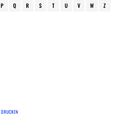
P
Q
R
S
T
U
V
W
Z
 DRUCKEN