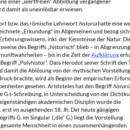
inne einer „wertfreien“ Abbildung vergangener
d damit als uneinlösbar erwiesen.
ort bzw. das römische Lehnwort
historia
hatte eine we
eichnete „Erkundung“ im Allgemeinen und bezog sich
Erfahrungswissens, inkl. der Kenntnisse der Natur. Di
eise des Begriffs „historisch“ blieb – in Abgrenzun
unftwahrheiten – bis in die Zeit der
Aufklärung
erha
 Begriff „Polyhistor“. Dass Herodot seiner Schrift den T
nd damit die Ablösung von der mythischen Vorstellun
ruck brachte, wird als Beginn der empirischen Erfor
enheiten gesehen. Aristoteles hat den Begriff
histori
e G.s-Schreibung, in Unterscheidung von der Dichtku
r eigenständigen akademischen Disziplin wurde die
 erst im ausgehenden 18. Jh. Der heute gängigen
iffs G. im Singular („die“ G.) liegt die Vorstellung
e gesamte Menschheit in einen zusammenhängenden