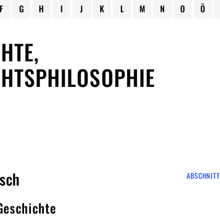
F
G
H
I
J
K
L
M
N
O
Ö
HTE,
HTSPHILOSOPHIE
isch
ABSCHNITT
 Geschichte