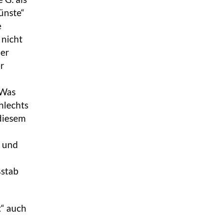
ünste“
e
 nicht
der
er
„Was
hlechts
 diesem
e und
ßstab
“ auch