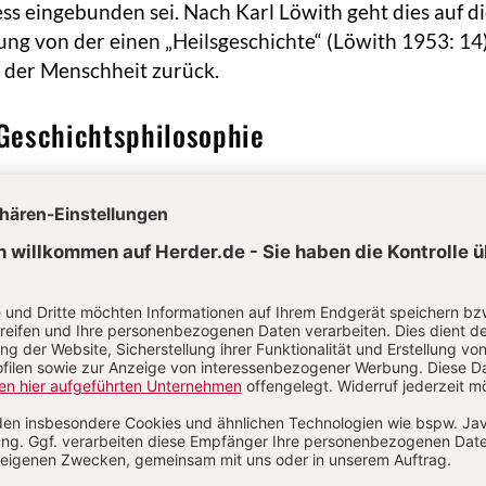
s eingebunden sei. Nach Karl Löwith geht dies auf d
sung von der einen „Heilsgeschichte“ (Löwith 1953: 14
 der Menschheit zurück.
 Geschichtsphilosophie
Philosophie“ wird in vielfältiger Bedeutung verwende
fs wird Voltaire zugeschrieben, der sich damit gegen
sche Spekulationen, speziell diejenigen Jacques Béni
nd für eine natürliche Erklärung der G. plädierte. Sc
1764, hatte Isaak Iselin seine „Philosophischen
r die G. der Menschheit veröffentlicht. Seine
elt der Begriff bei jenen Autoren der Aufklärung un
mus
, die sich eine systematische Interpretation der We
zips, das einen Sinnzusammenhang des Ganzen erken
 machten. Die zentralen Begriffe
„Fortschritt“
und
„Fre
g zur Praxis der Gegenwart her. Spätere Formen der