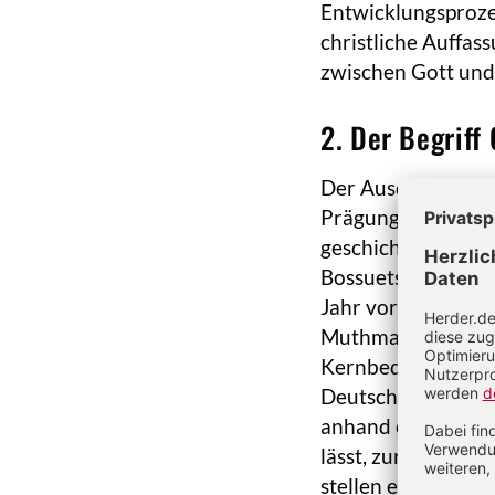
Entwicklungsprozes
christliche Auffas
zwischen Gott und
2. Der Begriff
Der Ausdruck „G.s-
Prägung des Begrif
geschichtstheologi
Bossuets, wandte u
Jahr vor Voltaire, 
Muthmaßungen“ übe
Kernbedeutung erhi
Deutschen
Idealis
anhand eines Prin
lässt, zur Aufgabe
stellen einen Bezu