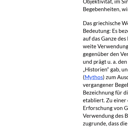
Objektivität, im S
Begebenheiten, wir
Das griechische W
Bedeutung: Es bez
auf das Ganze des 
weite Verwendungsw
gegenüber den Vern
und prägt u. a. den
„Historien“ gab, u
(
Mythos
) zum Ausd
vergangener Begeb
Bezeichnung für di
etabliert. Zu eine
Erforschung von G.
Verwendung des Begr
zugrunde, dass di