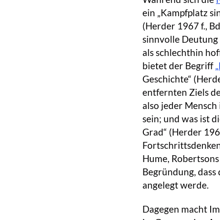
ein „Kampfplatz si
(Herder 1967 f., Bd
sinnvolle Deutung 
als schlechthin h
bietet der Begriff
„
Geschichte“ (Herder
entfernten Ziels de
also jeder Mensch
sein; und was ist d
Grad“ (Herder 1967
Fortschrittsdenken
Hume, Robertsons u
Begründung, dass 
angelegt werde.
Dagegen macht Imm