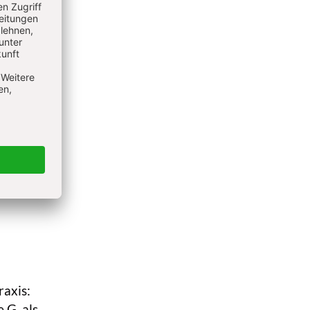
 der
Docekal
ch
sche
de der
erialer
s.
rend,
hen.
er
axis:
 G. als