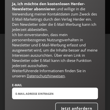
Ja, ich möchte den kostenlosen Herder-
Jetzt anmelden
Newsletter abonnieren
und willige in die
Verwendung meiner Kontaktdaten zum Zweck des
E-Mail-Marketings durch den Verlag Herder ein.
Den Newsletter oder die E-Mail-Werbung kann ich
jederzeit abbestellen.
Ich bin einverstanden, dass mein
personenbezogenes Nutzungsverhalten in
Newsletter und E-Mail-Werbung erfasst und
AGB und Widerrufsbelehrung
Datenschutz
Barrierefreiheit
ausgewertet wird, um die Inhalte besser auf meine
Impressum
Interessen auszurichten. Über einen Link in
Newsletter oder E-Mail kann ich diese Funktion
jederzeit ausschalten.
Vertrag widerrufen
Abo online kündigen
Weiterführende Informationen finden Sie in
unseren
Datenschutzhinweisen
.
E-MAIL
Jetzt anfordern