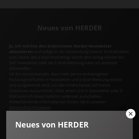
Neues von HERDER
Ja, ich möchte den kostenlosen Herder-Newsletter
abonnieren
und willige in die Verwendung meiner Kontaktdaten
zum Zweck des E-Mail-Marketings durch den Verlag Herder ein.
Den Newsletter oder die E-Mail-Werbung kann ich jederzeit
abbestellen.
Ich bin einverstanden, dass mein personenbezogenes
Nutzungsverhalten in Newsletter und E-Mail-Werbung erfasst
und ausgewertet wird, um die Inhalte besser auf meine
Interessen auszurichten. Über einen Link in Newsletter oder E-
Mail kann ich diese Funktion jederzeit ausschalten.
Weiterführende Informationen finden Sie in unseren
Datenschutzhinweisen
.
E-MAIL
Neues von HERDER