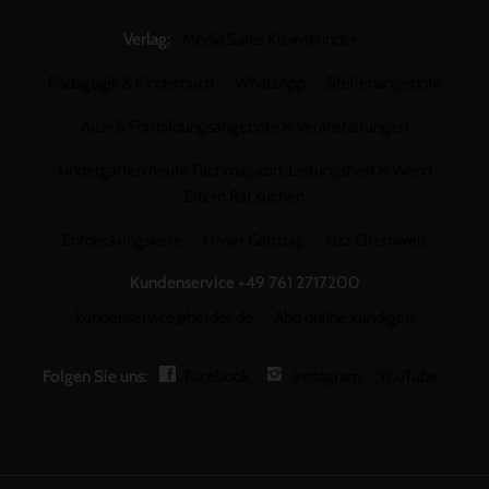
Verlag:
Media Sales Kleinstkinder
Pädagogik & Kinderbuch
WhatsApp
Stellenangebote
Aus- & Fortbildungsangebote & Veranstaltungen
kindergarten heute Fachmagazin, Leitungsheft & Wenn
Eltern Rat suchen
Entdeckungskiste
Unser Ganztag
kizz Elternwelt
Kundenservice
+49 761 2717200
kundenservice@herder.de
Abo online kündigen
Folgen Sie uns:
Facebook
Instagram
YouTube