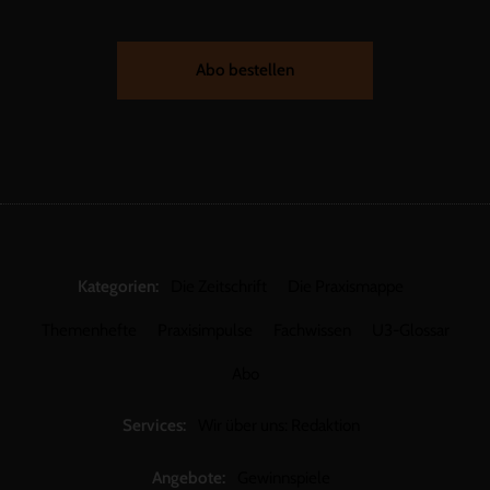
Abo bestellen
Kategorien:
Die Zeitschrift
Die Praxismappe
Themenhefte
Praxisimpulse
Fachwissen
U3-Glossar
Abo
Services:
Wir über uns: Redaktion
Angebote:
Gewinnspiele