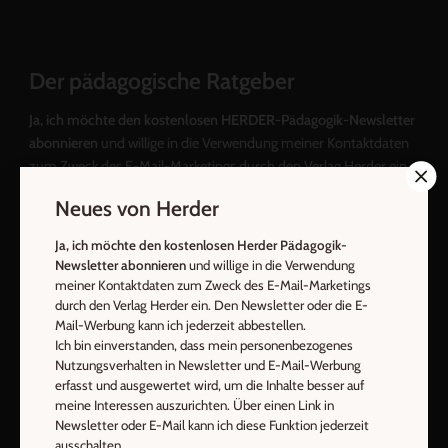
Der pädagogische Ratgeber
Ja, ich möchte den kostenlosen HERDER-Pädagogik-Newsletter
abonnieren
und willige in die Verwendung meiner Kontaktdaten
zum Zweck des E-Mail-Marketings durch den Verlag Herder ein.
Den Newsletter oder die E-Mail-Werbung kann ich jederzeit
Neues von Herder
abbestellen.
Ich bin einverstanden, dass mein personenbezogenes
Ja, ich möchte den kostenlosen Herder Pädagogik-
Nutzungsverhalten in Newsletter und E-Mail-Werbung erfasst
Newsletter abonnieren
und willige in die Verwendung
und ausgewertet wird, um die Inhalte besser auf meine
meiner Kontaktdaten zum Zweck des E-Mail-Marketings
Interessen auszurichten. Über einen Link in Newsletter oder E-
durch den Verlag Herder ein. Den Newsletter oder die E-
Mail-Werbung kann ich jederzeit abbestellen.
Mail kann ich diese Funktion jederzeit ausschalten.
Ich bin einverstanden, dass mein personenbezogenes
Weiterführende Informationen finden Sie in unseren
Nutzungsverhalten in Newsletter und E-Mail-Werbung
Datenschutzhinweisen
.
erfasst und ausgewertet wird, um die Inhalte besser auf
meine Interessen auszurichten. Über einen Link in
E-Mail
Newsletter oder E-Mail kann ich diese Funktion jederzeit
ausschalten.