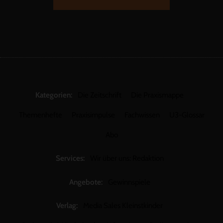
Kategorien:
Die Zeitschrift
Die Praxismappe
Themenhefte
Praxisimpulse
Fachwissen
U3-Glossar
Abo
Services:
Wir über uns: Redaktion
Angebote:
Gewinnspiele
Verlag:
Media Sales Kleinstkinder