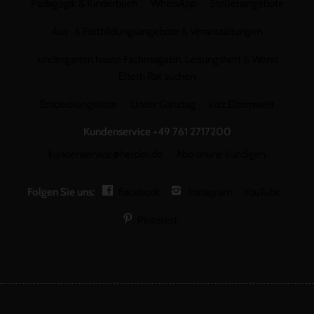
Pädagogik & Kinderbuch
WhatsApp
Stellenangebote
Aus- & Fortbildungsangebote & Veranstaltungen
kindergarten heute Fachmagazin, Leitungsheft & Wenn
Eltern Rat suchen
Entdeckungskiste
Unser Ganztag
kizz Elternwelt
Kundenservice
+49 761 2717200
kundenservice@herder.de
Abo online kündigen
Folgen Sie uns:
Facebook
Instagram
YouTube
Pinterest