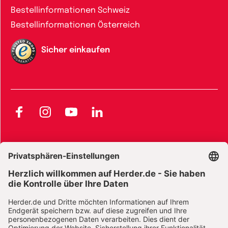
Bestellinformationen Schweiz
Bestellinformationen Österreich
Sicher einkaufen
Facebook
Instagram
YouTube
LinkedIn
AGB und Widerrufsbelehrung
Widerrufsbelehrung Bücher
Widerrufsbelehrung E-Books
Widerrufsbelehrung Zeitschriften
Datenschutz
Datenschutz Social Media
Barrierefreiheit
Impressum