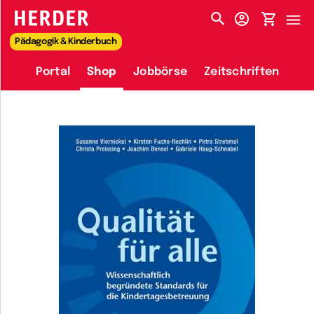
HERDER-MENÜ
Pädagogik & Kinderbuch
Portal
Shop
Jobbörse
Zeitschriften