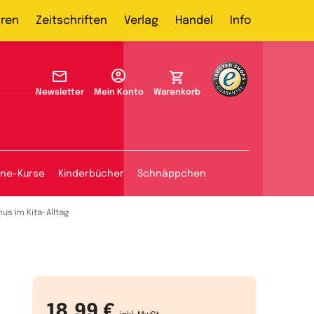
ren
Zeitschriften
Verlag
Handel
Info
Newsletter
Mein Konto
Warenkorb
ine-Kurse
Kinderbücher
Schnäppchen
us im Kita-Alltag
18,99 €