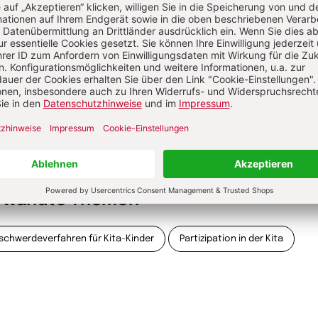
 pädagogischen Schwerpunkte liegen
Lisa Wiertelorz
er Reflexion, der Stärkung der
errechte, der Partizipation im Kita-
g sowie in der kritischen
inandersetzung mit
tverhältnissen.
hr von Lisa Wiertelorz
rwandte Themen
schwerdeverfahren für Kita-Kinder
Partizipation in der Kita