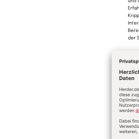
und 
Erfa
Krip
Inte
Bere
der 
Me
Au
Lisa
Kind
mehr
Zusa
und 
Fach
sech