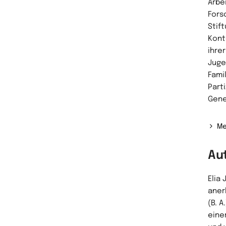
Arbe
Fors
Stif
Kont
ihrer
Juge
Fami
Part
Gene
Me
Au
Elia 
aner
(B. A
eine