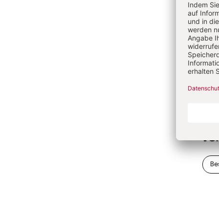
Ihre
in d
Kind
Allta
Ause
Mach
Me
Ve
Be