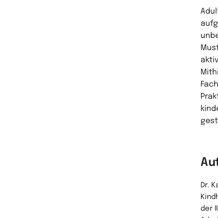
Adul
aufg
unbe
Must
akti
Mith
Fach
Prak
kind
gest
Au
Dr. K
Kind
der 