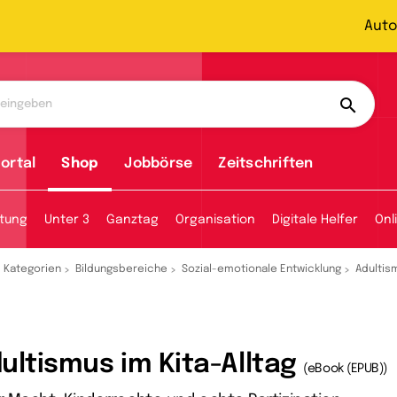
Auto
ortal
Shop
Jobbörse
Zeitschriften
tung
Unter 3
Ganztag
Organisation
Digitale Helfer
Onl
Kategorien
Bildungsbereiche
Sozial-emotionale Entwicklung
Adultism
ultismus im Kita-Alltag
(eBook (EPUB))