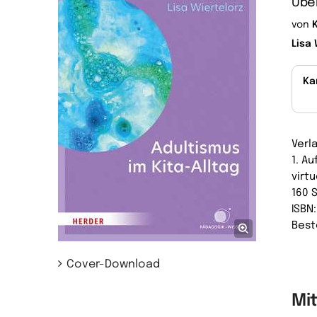
Über
von
Lisa 
Ka
Verl
1. A
virtu
160 
ISBN
Best
Cover-Download
Mi