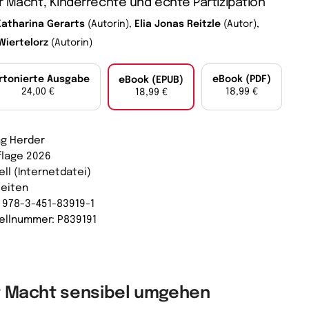
 Macht, Kinderrechte und echte Partizipation
Katharina Gerarts
(Autorin),
Elia Jonas Reitzle
(Autor),
Wiertelorz
(Autorin)
rtonierte Ausgabe
eBook (PDF)
eBook (EPUB)
24,00 €
18,99 €
18,99 €
ag Herder
uflage 2026
ell (Internetdatei)
Seiten
: 978-3-451-83919-1
ellnummer: P839191
t Macht sensibel umgehen