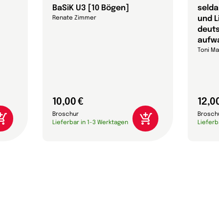
BaSiK U3 [10 Bögen]
selda
und L
Renate Zimmer
deut
aufw
Toni Ma
10,00 €
12,0
Broschur
Brosch
Lieferbar in 1-3 Werktagen
Lieferb