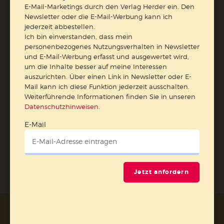
E-Mail-Marketings durch den Verlag Herder ein. Den
erfasst und ausgewertet wird, um die Inhalte besser auf
Newsletter oder die E-Mail-Werbung kann ich
meine Interessen auszurichten. Über einen Link in
jederzeit abbestellen.
Newsletter oder E-Mail kann ich diese Funktion jederzeit
Ich bin einverstanden, dass mein
ausschalten.
personenbezogenes Nutzungsverhalten in Newsletter
Weiterführende Informationen finden Sie in unseren
und E-Mail-Werbung erfasst und ausgewertet wird,
Datenschutzhinweisen
.
um die Inhalte besser auf meine Interessen
auszurichten. Über einen Link in Newsletter oder E-
E-Mail
Mail kann ich diese Funktion jederzeit ausschalten.
Weiterführende Informationen finden Sie in unseren
Datenschutzhinweisen
.
E-Mail
Jetzt anmelden
Jetzt anfordern
AGB und Widerrufsbelehrung
Datenschutz