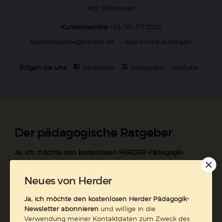
kizz Elternwelt
Kundenservice
+49 761 2717200
kundenservice@herder.de
Abo online kündigen
Folgen Sie uns:
Facebook
Instagram
YouTube
Der pädagogische Ratgeber
Ja, ich möchte den kostenlosen HERDER-Pädagogik-
Newsletter abonnieren
und willige in die Verwendung
meiner Kontaktdaten zum Zweck des E-Mail-Marketings
Neues von Herder
durch den Verlag Herder ein. Den Newsletter oder die E-
Mail-Werbung kann ich jederzeit abbestellen.
Ja, ich möchte den kostenlosen Herder Pädagogik-
Ich bin einverstanden, dass mein personenbezogenes
Newsletter abonnieren
und willige in die
Nutzungsverhalten in Newsletter und E-Mail-Werbung
Verwendung meiner Kontaktdaten zum Zweck des