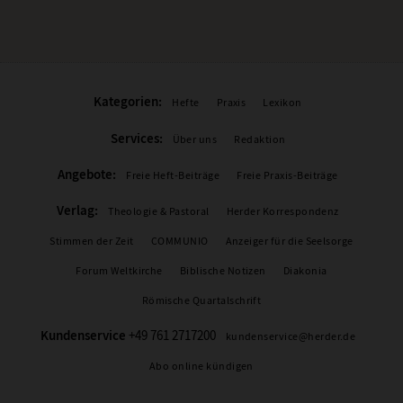
Kategorien:
Hefte
Praxis
Lexikon
Services:
Über uns
Redaktion
Angebote:
Freie Heft-Beiträge
Freie Praxis-Beiträge
Verlag:
Theologie & Pastoral
Herder Korrespondenz
Stimmen der Zeit
COMMUNIO
Anzeiger für die Seelsorge
Forum Weltkirche
Biblische Notizen
Diakonia
Römische Quartalschrift
Kundenservice
+49 761 2717200
kundenservice@herder.de
Abo online kündigen