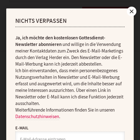
JETZT ANMELDEN
NICHTS VERPASSEN
Ja, ich möchte den kostenlosen Gottesdienst-
Newsletter abonnieren
und willige in die Verwendung
meiner Kontaktdaten zum Zweck des E-Mail-Marketings
durch den Verlag Herder ein. Den Newsletter oder die E-
Mail-Werbung kann ich jederzeit abbestellen.
AGB und Widerrufsbelehrung
Datenschutz
Barrierefreiheit
Ich bin einverstanden, dass mein personenbezogenes
Impressum
Nutzungsverhalten in Newsletter und E-Mail-Werbung
erfasst und ausgewertet wird, um die Inhalte besser auf
meine Interessen auszurichten. Über einen Link in
Vertrag widerrufen
Abo online kündigen
Newsletter oder E-Mail kann ich diese Funktion jederzeit
ausschalten.
Weiterführende Informationen finden Sie in unseren
Datenschutzhinweisen
.
E-MAIL