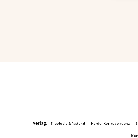
Verlag:
Theologie & Pastoral
Herder Korrespondenz
S
Kun