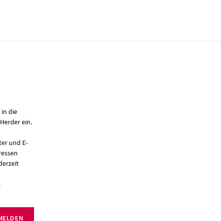
 in die
Herder ein.
er und E-
ressen
derzeit
.
MELDEN