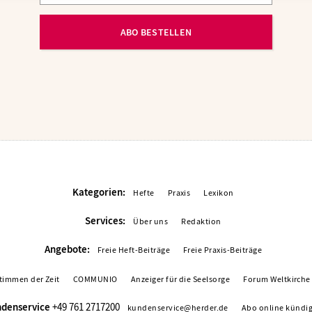
ABO BESTELLEN
Kategorien:
Hefte
Praxis
Lexikon
Services:
Über uns
Redaktion
Angebote:
Freie Heft-Beiträge
Freie Praxis-Beiträge
timmen der Zeit
COMMUNIO
Anzeiger für die Seelsorge
Forum Weltkirche
denservice
+49 761 2717200
kundenservice@herder.de
Abo online kündi