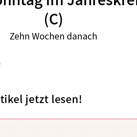
onntag im Jahreskre
(C)
Zehn Wochen danach
:
e
tikel jetzt lesen!