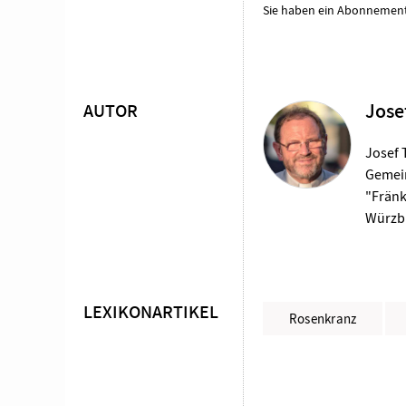
Sie haben ein Abonnemen
AUTOR
Jose
Überschrift
Artikel-
Josef 
Gemein
Infos
"Fränk
Würzbu
LEXIKONARTIKEL
Rosenkranz