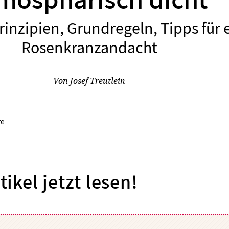
mosphärisch dicht
rinzipien, Grundregeln, Tipps für 
:
Rosenkranzandacht
Von
Josef Treutlein
re
tikel jetzt lesen!