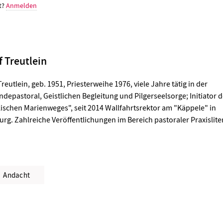
t?
Anmelden
f Treutlein
Treutlein, geb. 1951, Priesterweihe 1976, viele Jahre tätig in der
depastoral, Geistlichen Begleitung und Pilgerseelsorge; Initiator 
ischen Marienweges", seit 2014 Wallfahrtsrektor am "Käppele" in
rg. Zahlreiche Veröffentlichungen im Bereich pastoraler Praxislite
Andacht