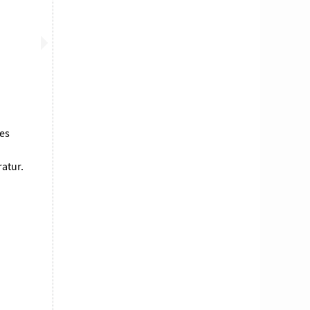
des
ratur.