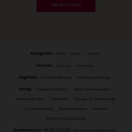
ABO BESTELLEN
Kategorien:
Hefte
Praxis
Lexikon
Services:
Über uns
Redaktion
Angebote:
Freie Heft-Beiträge
Freie Praxis-Beiträge
Verlag:
Theologie & Pastoral
Herder Korrespondenz
Stimmen der Zeit
COMMUNIO
Anzeiger für die Seelsorge
Forum Weltkirche
Biblische Notizen
Diakonia
Römische Quartalschrift
Kundenservice
+49 761 2717200
kundenservice@herder.de