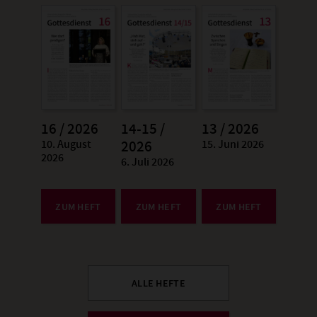
16 / 2026
14-15 /
13 / 2026
10. August
15. Juni 2026
:
2026
:
2026
6. Juli 2026
:
ZUM HEFT
ZUM HEFT
ZUM HEFT
ALLE HEFTE