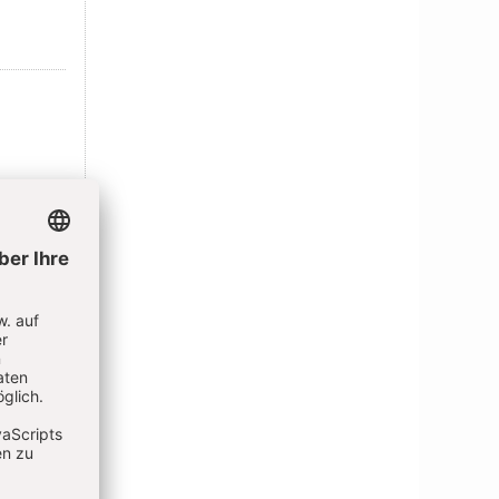
nio
IEREN