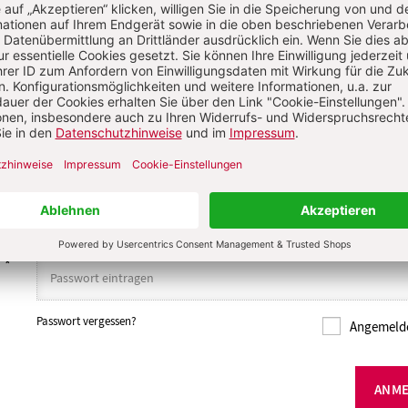
 KOMMENTIEREN
ALS GAST KOMMENTIERE
L
*
T
*
Passwort vergessen?
Angemelde
ANM