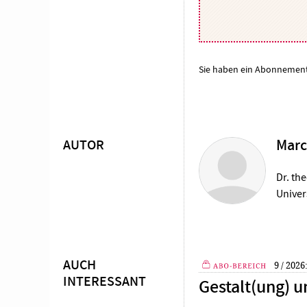
Sie haben ein Abonnemen
AUTOR
Marc
Überschrift
Artikel-
Dr. the
Univer
Infos
AUCH
9 / 2026
INTERESSANT
Gestalt(ung) 
Plus