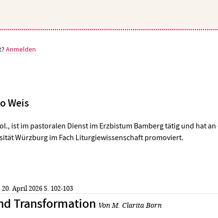
t?
Anmelden
o Weis
ol., ist im
pastoralen Dienst im Erzbistum Bamberg tätig und hat an
sität Würzburg im Fach Liturgiewissenschaft promoviert
.
: 20. April 2026
S. 102-103
und Transformation
Von M. Clarita Born