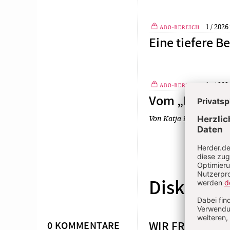
1 / 2026
Eine tiefere 
Plus
17 / 202
Vom „Klerikali
Plus
Von Katja Neubauer
Diskussio
WIR FREUEN U
0 KOMMENTARE