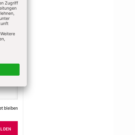
N
t bleiben
ELDEN