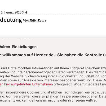
: 2. Januar 2026
S. 4
Bedeutung
Von Felix Evers
5: 18. August 2025
S. 188
smus in Stein“ hin zur räumlichen
Commu
n
KOMMENT
NS ÜBER IHREN KOMMENTAR