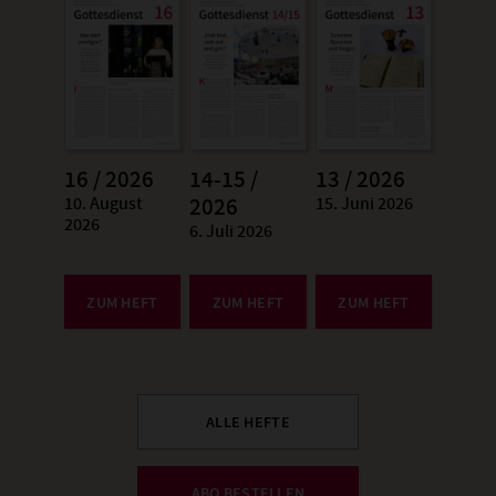
16 / 2026
14-15 /
13 / 2026
10. August
15. Juni 2026
:
2026
:
2026
6. Juli 2026
:
ZUM HEFT
ZUM HEFT
ZUM HEFT
ALLE HEFTE
ABO BESTELLEN