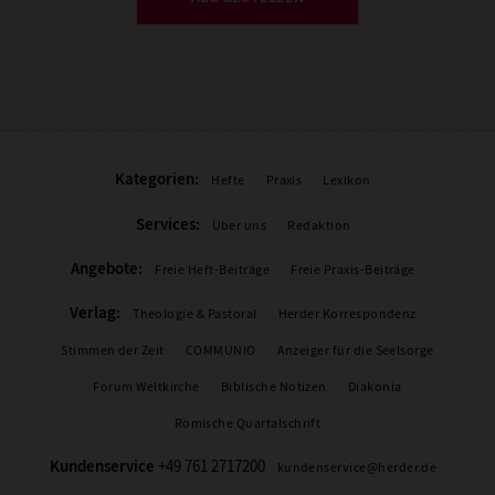
Kategorien:
Hefte
Praxis
Lexikon
Services:
Über uns
Redaktion
Angebote:
Freie Heft-Beiträge
Freie Praxis-Beiträge
Verlag:
Theologie & Pastoral
Herder Korrespondenz
Stimmen der Zeit
COMMUNIO
Anzeiger für die Seelsorge
Forum Weltkirche
Biblische Notizen
Diakonia
Römische Quartalschrift
Kundenservice
+49 761 2717200
kundenservice@herder.de