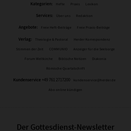
Kategorien:
Hefte
Praxis
Lexikon
Services:
Über uns
Redaktion
Angebote:
Freie Heft-Beiträge
Freie Praxis-Beiträge
Verlag:
Theologie & Pastoral
Herder Korrespondenz
Stimmen der Zeit
COMMUNIO
Anzeiger für die Seelsorge
Forum Weltkirche
Biblische Notizen
Diakonia
Römische Quartalschrift
Kundenservice
+49 761 2717200
kundenservice@herder.de
Abo online kündigen
Der Gottesdienst-Newsletter