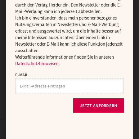
Ich bin einverstanden, dass mein personenbezogenes
durch den Verlag Herder ein. Den Newsletter oder die E-
Nutzungsverhalten in Newsletter und E-Mail-Werbung erfasst und
Mail-Werbung kann ich jederzeit abbestellen.
ausgewertet wird, um die Inhalte besser auf meine Interessen
Ich bin einverstanden, dass mein personenbezogenes
auszurichten. Über einen Link in Newsletter oder E-Mail kann ich
Nutzungsverhalten in Newsletter und E-Mail-Werbung
diese Funktion jederzeit ausschalten.
erfasst und ausgewertet wird, um die Inhalte besser auf
Weiterführende Informationen finden Sie in unseren
meine Interessen auszurichten. Über einen Link in
Datenschutzhinweisen
.
Newsletter oder E-Mail kann ich diese Funktion jederzeit
ausschalten.
E-MAIL
Weiterführende Informationen finden Sie in unseren
Datenschutzhinweisen
.
E-MAIL
JETZT ANMELDEN
JETZT ANFORDERN
AGB und Widerrufsbelehrung
Datenschutz
Barrierefreiheit