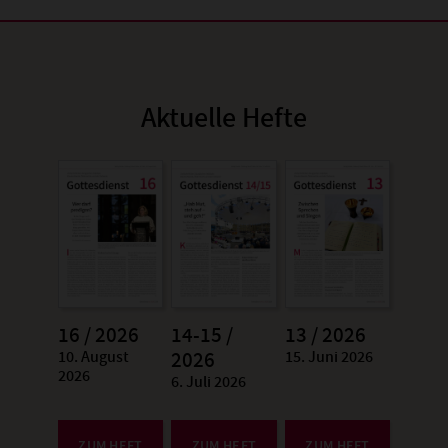
Aktuelle Hefte
16 / 2026
14-15 /
13 / 2026
10. August
15. Juni 2026
:
2026
:
2026
6. Juli 2026
:
ZUM HEFT
ZUM HEFT
ZUM HEFT